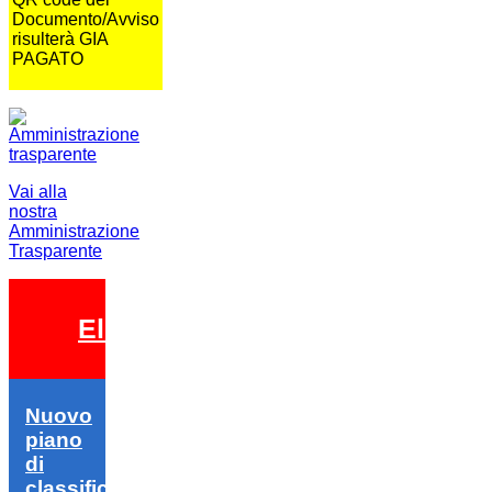
Documento/Avviso
risulterà GIA
PAGATO
Vai alla
nostra
Amministrazione
Trasparente
Elezioni 2026
Nuovo
piano
di
classifica