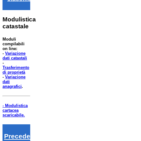
Modulistica
catastale
Moduli
compilabili
on line:
-
Variazione
dati catastali
-
Trasferimento
di proprietà
-
Variazione
dati
anagrafici
.
- Modulistica
cartacea
scaricabile.
Precedenti