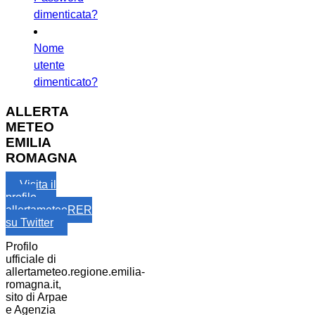
dimenticata?
Nome
utente
dimenticato?
ALLERTA
METEO
EMILIA
ROMAGNA
Visita il
profilo
allertameteoRER
su Twitter
Profilo
ufficiale di
allertameteo.regione.emilia-
romagna.it,
sito di Arpae
e Agenzia