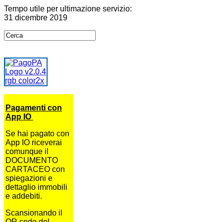
Tempo utile per ultimazione servizio:
31 dicembre 2019
Pagamenti con
App IO
Se hai pagato con
App IO riceverai
comunque il
DOCUMENTO
CARTACEO con
spiegazioni e
dettaglio immobili
e addebiti.
Scansionando il
QR code del