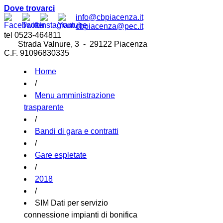
Dove trovarci
info@cbpiacenza.it
cbpiacenza@pec.it
tel 0523-464811
Strada Valnure, 3 - 29122 Piacenza
C.F. 91096830335
Home
/
Menu amministrazione
trasparente
/
Bandi di gara e contratti
/
Gare espletate
/
2018
/
SIM Dati per servizio
connessione impianti di bonifica