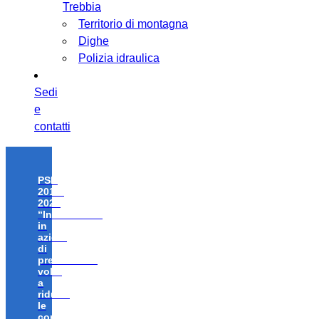
Trebbia
Territorio di montagna
Dighe
Polizia idraulica
Sedi
e
contatti
PSR
2014-
2020
“Investimenti
in
azioni
di
prevenzione
volte
a
ridurre
le
conseguenze