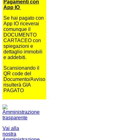
Pagamenti con
App IO
Se hai pagato con
App IO riceverai
comunque il
DOCUMENTO
CARTACEO con
spiegazioni e
dettaglio immobili
e addebiti.
Scansionando il
QR code del
Documento/Avviso
risulterà GIA
PAGATO
Vai alla
nostra
Amministrazione