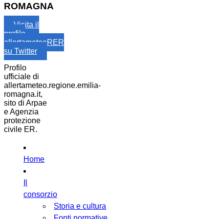
ROMAGNA
Visita il
profilo
allertameteoRER
su Twitter
Profilo
ufficiale di
allertameteo.regione.emilia-
romagna.it,
sito di Arpae
e Agenzia
protezione
civile ER.
Home
Il
consorzio
Storia e cultura
Fonti normative