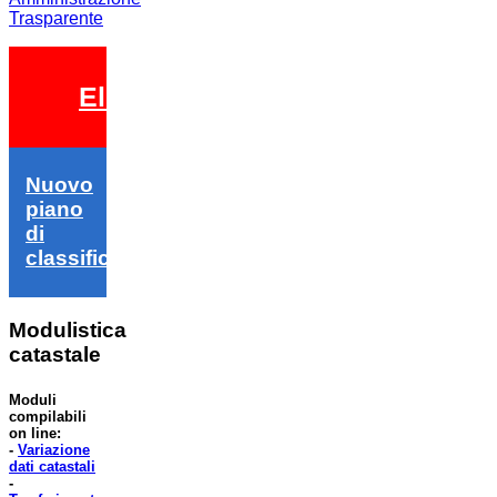
Trasparente
Elezioni 2026
Nuovo
piano
di
classifica
Modulistica
catastale
Moduli
compilabili
on line:
-
Variazione
dati catastali
-