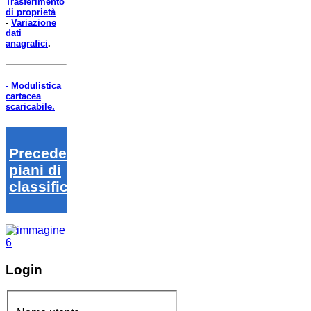
Trasferimento
di proprietà
-
Variazione
dati
anagrafici
.
- Modulistica
cartacea
scaricabile.
Precedenti
piani di
classifica
Login