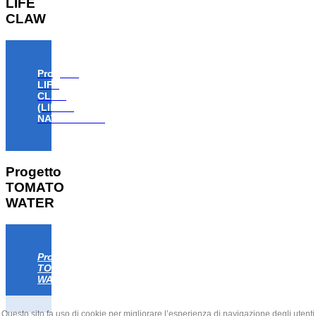
LIFE
CLAW
Progetto
LIFE
CLAW
(LIFE18
NAT/IT/000806)
Progetto
TOMATO
WATER
Progetto
TOMATO
WATER
Questo sito fa uso di cookie per migliorare l’esperienza di navigazione degli utenti