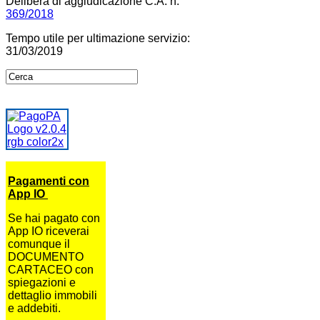
Delibera di aggiudicazione C.A. n.
369/2018
Tempo utile per ultimazione servizio:
31/03/2019
Pagamenti con
App IO
Se hai pagato con
App IO riceverai
comunque il
DOCUMENTO
CARTACEO con
spiegazioni e
dettaglio immobili
e addebiti.