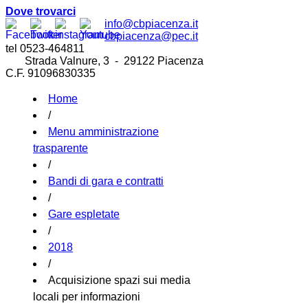
Dove trovarci
info@cbpiacenza.it
cbpiacenza@pec.it
tel 0523-464811
Strada Valnure, 3 - 29122 Piacenza
C.F. 91096830335
Home
/
Menu amministrazione
trasparente
/
Bandi di gara e contratti
/
Gare espletate
/
2018
/
Acquisizione spazi sui media
locali per informazioni