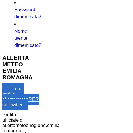
Password
dimenticata?
Nome
utente
dimenticato?
ALLERTA
METEO
EMILIA
ROMAGNA
Visita il
profilo
allertameteoRER
su Twitter
Profilo
ufficiale di
allertameteo.regione.emilia-
romagna.it,