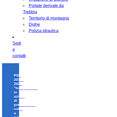
Portate derivate da
Trebbia
Territorio di montagna
Dighe
Polizia idraulica
Sedi
e
contatti
PSR
2014-
2020
“Investimenti
in
azioni
di
prevenzione
volte
a