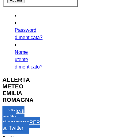
Password
dimenticata?
Nome
utente
dimenticato?
ALLERTA
METEO
EMILIA
ROMAGNA
Visita il
profilo
allertameteoRER
su Twitter