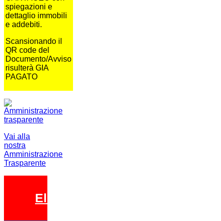
spiegazioni e
dettaglio immobili
e addebiti.
Scansionando il
QR code del
Documento/Avviso
risulterà GIA
PAGATO
Vai alla
nostra
Amministrazione
Trasparente
Elezioni 2026