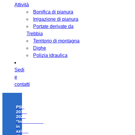
Attività
Bonifica di pianura
Irrigazione di pianura
Portate derivate da
Trebbia
Territorio di montagna
Dighe
Polizia idraulica
Sedi
e
contatti
PSR
2014-
2020
“Investimenti
in
azioni