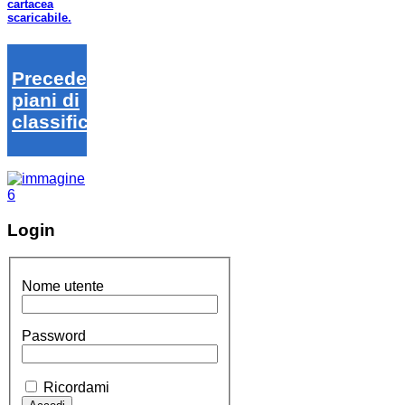
cartacea
scaricabile.
Precedenti
piani di
classifica
Login
Nome utente
Password
Ricordami