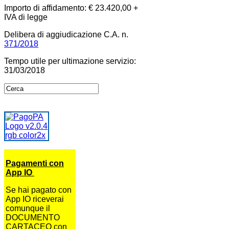
Importo di affidamento: € 23.420,00 +
IVA di legge
Delibera di aggiudicazione C.A. n.
371/2018
Tempo utile per ultimazione servizio:
31/03/2018
Pagamenti con
App IO
Se hai pagato con
App IO riceverai
comunque il
DOCUMENTO
CARTACEO con