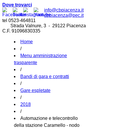
Dove trovarci
info@cbpiacenza.it
cbpiacenza@pec.it
tel 0523-464811
Strada Valnure, 3 - 29122 Piacenza
C.F. 91096830335
Home
/
Menu amministrazione
trasparente
/
Bandi di gara e contratti
/
Gare espletate
/
2018
/
Automazione e telecontrollo
della stazione Caramello - nodo