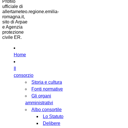
Profilo
ufficiale di
allertameteo.regione.emilia-
romagna.it,
sito di Arpae
e Agenzia
protezione
civile ER.
Home
Il
consorzio
Storia e cultura
Fonti normative
Gli organi
amministrativi
Albo consortile
Lo Statuto
Delibere