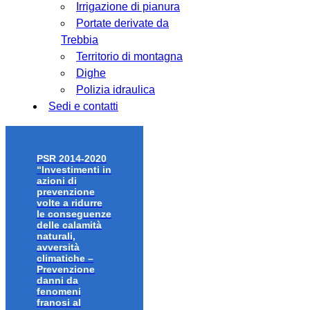
Irrigazione di pianura
Portate derivate da
Trebbia
Territorio di montagna
Dighe
Polizia idraulica
Sedi e contatti
PSR 2014-2020
“Investimenti in
azioni di
prevenzione
volte a ridurre
le conseguenze
delle calamità
naturali,
avversità
climatiche –
Prevenzione
danni da
fenomeni
franosi al