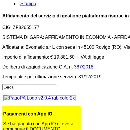
Stampa
Affidamento del servizio di gestione piattaforma risorse in 
CIG: ZF82655177
SISTEMA DI GARA: AFFIDAMENTO IN ECONOMIA - AFFI
Affidataria: Evomatic s.r.l., con sede in 45100 Rovigo (RO), Vi
Importo di affidamento: € 19.881,60 + IVA di legge
Delibera di aggiudicazione C.A. n.
387/2018
Tempo utile per ultimazione servizio: 31/12/2019
Pagamenti con App IO
Se hai pagato con App IO riceverai
comunque il DOCUMENTO