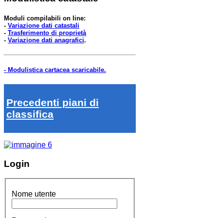
Moduli compilabili on line:
-
Variazione dati catastali
-
Trasferimento di proprietà
-
Variazione dati anagrafici
.
- Modulistica cartacea scaricabile.
Precedenti piani di
classifica
Login
Nome utente