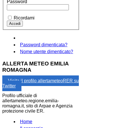
Password
Ricordami
Password dimenticata?
Nome utente dimenticato?
ALLERTA METEO EMILIA
ROMAGNA
Visita il profilo allertameteoRER su
Twitter
Profilo ufficiale di
allertameteo.regione.emilia-
romagna.it, sito di Arpae e Agenzia
protezione civile ER.
Home