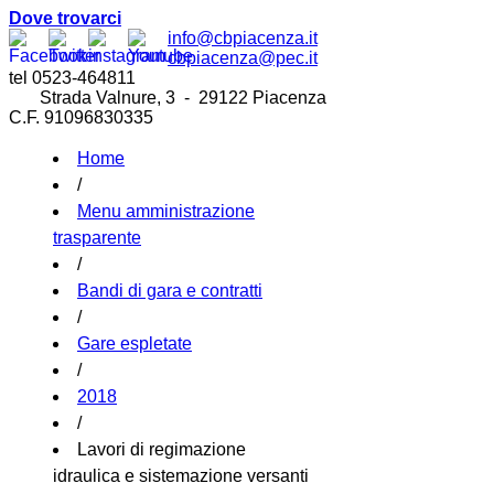
Dove trovarci
info@cbpiacenza.it
cbpiacenza@pec.it
tel 0523-464811
Strada Valnure, 3 - 29122 Piacenza
C.F. 91096830335
Home
/
Menu amministrazione
trasparente
/
Bandi di gara e contratti
/
Gare espletate
/
2018
/
Lavori di regimazione
idraulica e sistemazione versanti