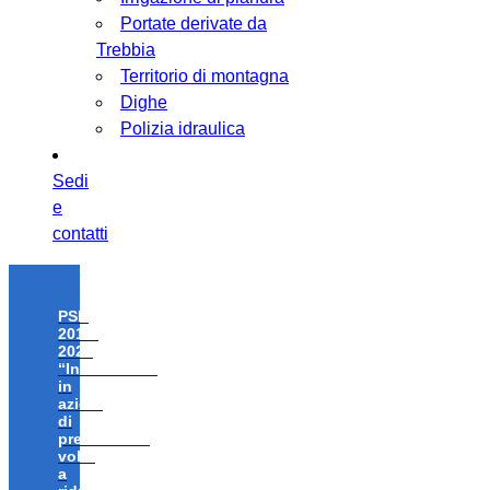
Portate derivate da
Trebbia
Territorio di montagna
Dighe
Polizia idraulica
Sedi
e
contatti
PSR
2014-
2020
“Investimenti
in
azioni
di
prevenzione
volte
a