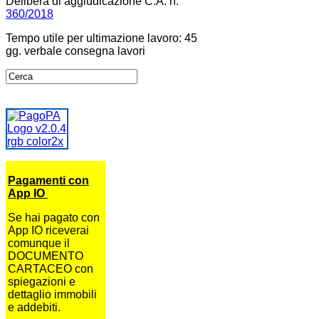
Delibera di aggiudicazione C.A. n.
360/2018
Tempo utile per ultimazione lavoro: 45
gg. verbale consegna lavori
Pagamenti con
App IO
Se hai pagato con
App IO riceverai
comunque il
DOCUMENTO
CARTACEO con
spiegazioni e
dettaglio immobili
e addebiti.