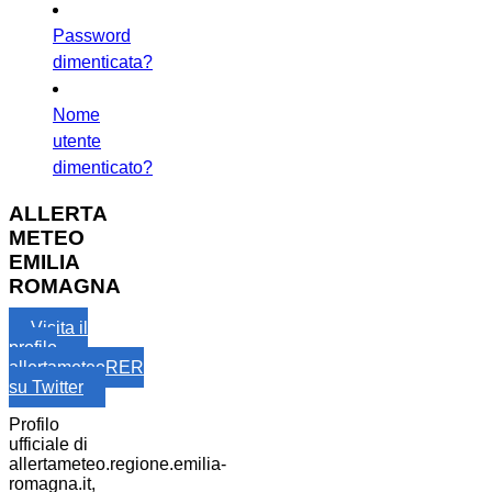
Password
dimenticata?
Nome
utente
dimenticato?
ALLERTA
METEO
EMILIA
ROMAGNA
Visita il
profilo
allertameteoRER
su Twitter
Profilo
ufficiale di
allertameteo.regione.emilia-
romagna.it,