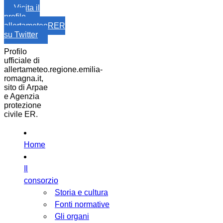
Visita il
profilo
allertameteoRER
su Twitter
Profilo
ufficiale di
allertameteo.regione.emilia-
romagna.it,
sito di Arpae
e Agenzia
protezione
civile ER.
Home
Il
consorzio
Storia e cultura
Fonti normative
Gli organi