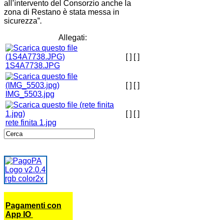
all’intervento del Consorzio anche la
zona di Restano è stata messa in
sicurezza”.
Allegati:
[ ]
[ ]
1S4A7738.JPG
[ ]
[ ]
IMG_5503.jpg
[ ]
[ ]
rete finita 1.jpg
Pagamenti con
App IO