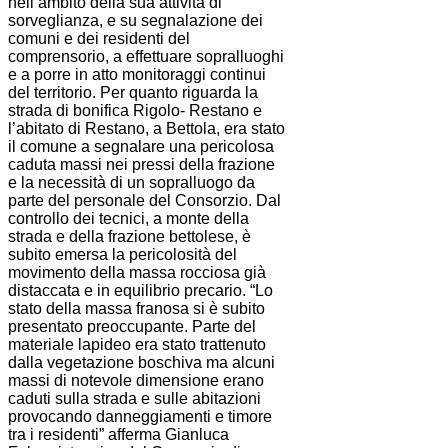
nell’ambito della sua attività di
sorveglianza, e su segnalazione dei
comuni e dei residenti del
comprensorio, a effettuare sopralluoghi
e a porre in atto monitoraggi continui
del territorio. Per quanto riguarda la
strada di bonifica Rigolo- Restano e
l’abitato di Restano, a Bettola, era stato
il comune a segnalare una pericolosa
caduta massi nei pressi della frazione
e la necessità di un sopralluogo da
parte del personale del Consorzio. Dal
controllo dei tecnici, a monte della
strada e della frazione bettolese, è
subito emersa la pericolosità del
movimento della massa rocciosa già
distaccata e in equilibrio precario. “Lo
stato della massa franosa si è subito
presentato preoccupante. Parte del
materiale lapideo era stato trattenuto
dalla vegetazione boschiva ma alcuni
massi di notevole dimensione erano
caduti sulla strada e sulle abitazioni
provocando danneggiamenti e timore
tra i residenti” afferma Gianluca