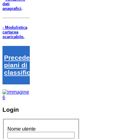
dati
anagrafici
.
- Modulistica
cartacea
scaricabile.
Precedenti
piani di
classifica
Login
Nome utente