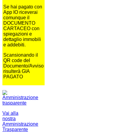
Se hai pagato con
App IO riceverai
comunque il
DOCUMENTO
CARTACEO con
spiegazioni e
dettaglio immobili
e addebiti.
Scansionando il
QR code del
Documento/Avviso
risulterà GIA
PAGATO
Vai alla
nostra
Amministrazione
Trasparente