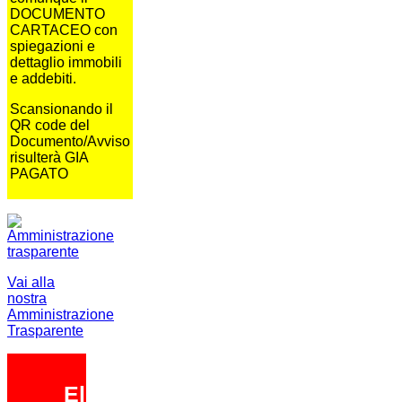
DOCUMENTO
CARTACEO con
spiegazioni e
dettaglio immobili
e addebiti.
Scansionando il
QR code del
Documento/Avviso
risulterà GIA
PAGATO
Vai alla
nostra
Amministrazione
Trasparente
Elezioni 2026