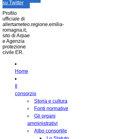
su Twitter
Profilo
ufficiale di
allertameteo.regione.emilia-
romagna.it,
sito di Arpae
e Agenzia
protezione
civile ER.
Home
Il
consorzio
Storia e cultura
Fonti normative
Gli organi
amministrativi
Albo consortile
Lo Statuto