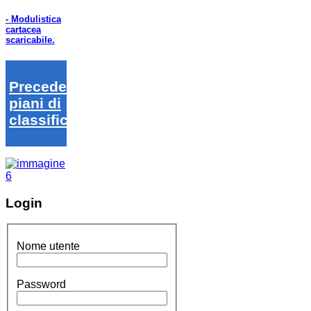
- Modulistica
cartacea
scaricabile.
Precedenti
piani di
classifica
Login
Nome utente
Password