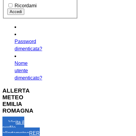
Ricordami
Password
dimenticata?
Nome
utente
dimenticato?
ALLERTA
METEO
EMILIA
ROMAGNA
Visita il
profilo
allertameteoRER