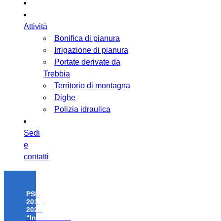
Attività
Bonifica di pianura
Irrigazione di pianura
Portate derivate da
Trebbia
Territorio di montagna
Dighe
Polizia idraulica
Sedi
e
contatti
PSR
2014-
2020
“Investimenti