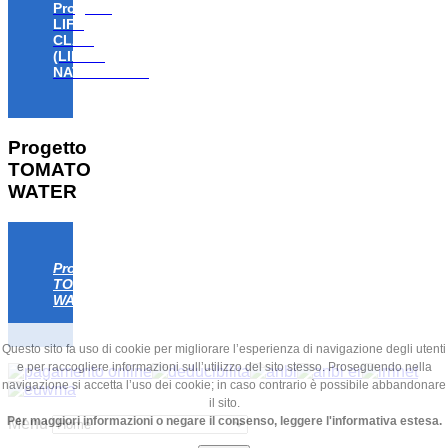
Progetto
LIFE
CLAW
(LIFE18
NAT/IT/000806)
Progetto
TOMATO
WATER
Progetto
TOMATO
WATER
Questo sito fa uso di cookie per migliorare l’esperienza di navigazione degli utenti
e per raccogliere informazioni sull’utilizzo del sito stesso. Proseguendo nella
navigazione si accetta l’uso dei cookie; in caso contrario è possibile abbandonare
il sito.
Per maggiori informazioni o negare il consenso, leggere l'informativa estesa.
Menu