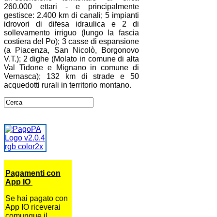
260.000 ettari - e principalmente
gestisce: 2.400 km di canali; 5 impianti
idrovori di difesa idraulica e 2 di
sollevamento irriguo (lungo la fascia
costiera del Po); 3 casse di espansione
(a Piacenza, San Nicolò, Borgonovo
V.T.); 2 dighe (Molato in comune di alta
Val Tidone e Mignano in comune di
Vernasca); 132 km di strade e 50
acquedotti rurali in territorio montano.
Pagamenti con
App IO
Se hai pagato con
App IO riceverai
comunque il