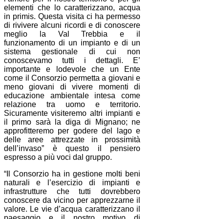
elementi che lo caratterizzano, acqua
in primis. Questa visita ci ha permesso
di rivivere alcuni ricordi e di conoscere
meglio la Val Trebbia e il
funzionamento di un impianto e di un
sistema gestionale di cui non
conoscevamo tutti i dettagli. E’
importante e lodevole che un Ente
come il Consorzio permetta a giovani e
meno giovani di vivere momenti di
educazione ambientale intesa come
relazione tra uomo e territorio.
Sicuramente visiteremo altri impianti e
il primo sarà la diga di Mignano; ne
approfitteremo per godere del lago e
delle aree attrezzate in prossimità
dell’invaso” è questo il pensiero
espresso a più voci dal gruppo.
“Il Consorzio ha in gestione molti beni
naturali e l’esercizio di impianti e
infrastrutture che tutti dovrebbero
conoscere da vicino per apprezzarne il
valore. Le vie d’acqua caratterizzano il
paesaggio e il nostro motivo di