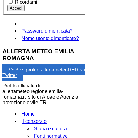
Ricordami
Password dimenticata?
Nome utente dimenticato?
ALLERTA METEO EMILIA
ROMAGNA
Visita il profilo allertameteoRER su
Twitter
Profilo ufficiale di
allertameteo.regione.emilia-
romagna.it, sito di Arpae e Agenzia
protezione civile ER.
Home
Il consorzio
Storia e cultura
Fonti normative