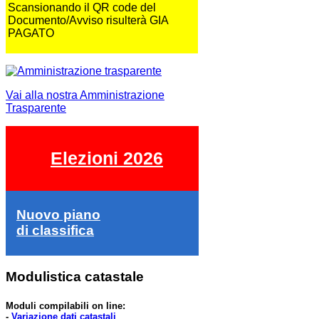
Scansionando il QR code del
Documento/Avviso risulterà GIA
PAGATO
Vai alla nostra Amministrazione
Trasparente
Elezioni 2026
Nuovo piano
di classifica
Modulistica catastale
Moduli compilabili on line:
-
Variazione dati catastali