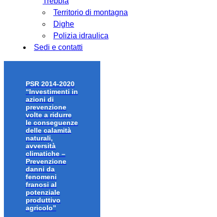
Trebbia
Territorio di montagna
Dighe
Polizia idraulica
Sedi e contatti
PSR 2014-2020
“Investimenti in
azioni di
prevenzione
volte a ridurre
le conseguenze
delle calamità
naturali,
avversità
climatiche –
Prevenzione
danni da
fenomeni
franosi al
potenziale
produttivo
agricolo”