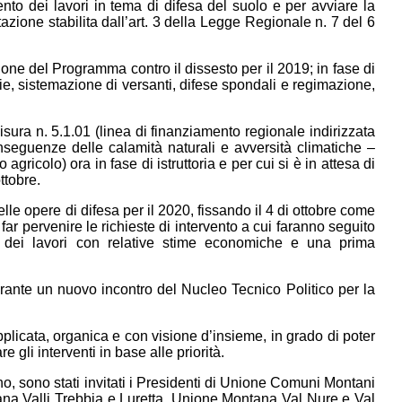
ento dei lavori in tema di difesa del suolo e per avviare la
zione stabilita dall’art. 3 della Legge Regionale n. 7 del 6
azione del Programma contro il dissesto per il 2019; in fase di
ie, sistemazione di versanti, difese spondali e regimazione,
sura n. 5.1.01 (linea di finanziamento regionale indirizzata
nseguenze delle calamità naturali e avversità climatiche –
ricolo) ora in fase di istruttoria e per cui si è in attesa di
ttobre.
elle opere di difesa per il 2020, fissando il 4 di ottobre come
r pervenire le richieste di intervento a cui faranno seguito
nco dei lavori con relative stime economiche e una prima
ante un nuovo incontro del Nucleo Tecnico Politico per la
plicata, organica e con visione d’insieme, in grado di poter
gli interventi in base alle priorità.
o, sono stati invitati i Presidenti di Unione Comuni Montani
na Valli Trebbia e Luretta, Unione Montana Val Nure e Val