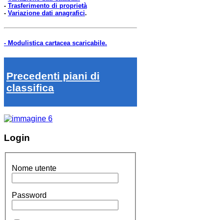
-
Trasferimento di proprietà
-
Variazione dati anagrafici
.
- Modulistica cartacea scaricabile.
Precedenti piani di
classifica
Login
Nome utente
Password