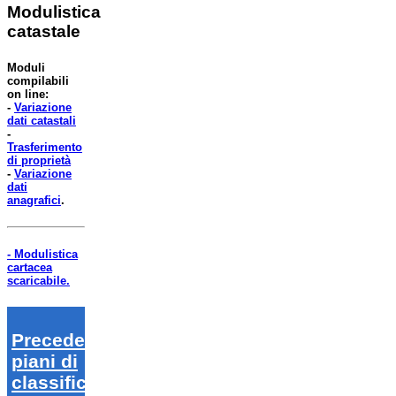
Modulistica
catastale
Moduli
compilabili
on line:
-
Variazione
dati catastali
-
Trasferimento
di proprietà
-
Variazione
dati
anagrafici
.
- Modulistica
cartacea
scaricabile.
Precedenti
piani di
classifica