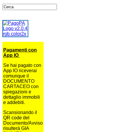
Pagamenti con
App IO
Se hai pagato con
App IO riceverai
comunque il
DOCUMENTO
CARTACEO con
spiegazioni e
dettaglio immobili
e addebiti.
Scansionando il
QR code del
Documento/Avviso
risulterà GIA