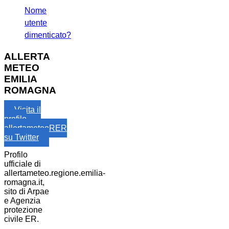
Nome
utente
dimenticato?
ALLERTA
METEO
EMILIA
ROMAGNA
Visita il
profilo
allertameteoRER
su Twitter
Profilo
ufficiale di
allertameteo.regione.emilia-
romagna.it,
sito di Arpae
e Agenzia
protezione
civile ER.