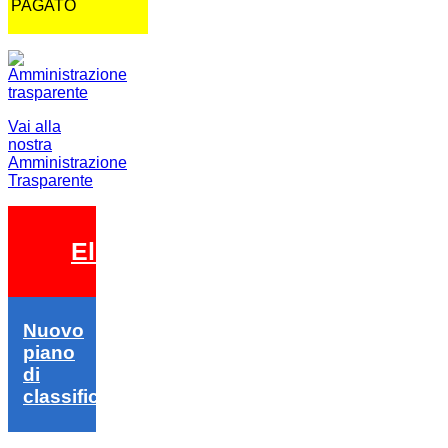
PAGATO
Vai alla
nostra
Amministrazione
Trasparente
Elezioni 2026
Nuovo
piano
di
classifica