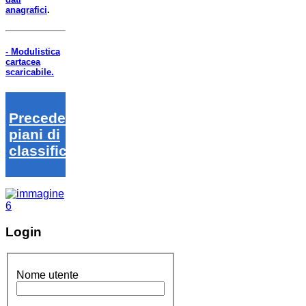
anagrafici
.
- Modulistica
cartacea
scaricabile.
Precedenti
piani di
classifica
Login
Nome utente