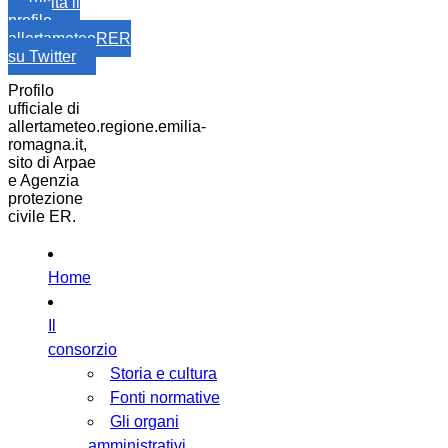
Visita il
profilo
allertameteoRER
su Twitter
Profilo
ufficiale di
allertameteo.regione.emilia-
romagna.it,
sito di Arpae
e Agenzia
protezione
civile ER.
Home
Il
consorzio
Storia e cultura
Fonti normative
Gli organi
amministrativi