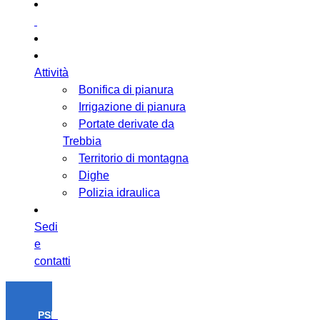
Attività
Bonifica di pianura
Irrigazione di pianura
Portate derivate da
Trebbia
Territorio di montagna
Dighe
Polizia idraulica
Sedi
e
contatti
PSR