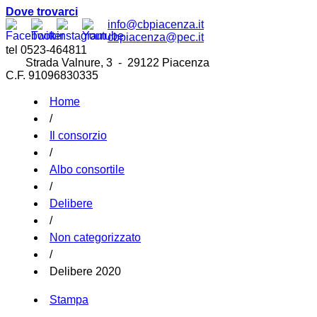
Dove trovarci
info@cbpiacenza.it
cbpiacenza@pec.it
tel 0523-464811
Strada Valnure, 3 - 29122 Piacenza
C.F. 91096830335
Home
/
Il consorzio
/
Albo consortile
/
Delibere
/
Non categorizzato
/
Delibere 2020
Stampa