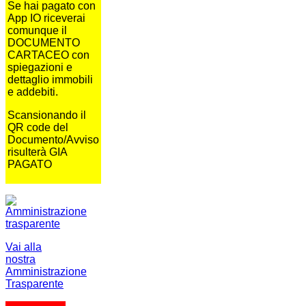
Se hai pagato con
App IO riceverai
comunque il
DOCUMENTO
CARTACEO con
spiegazioni e
dettaglio immobili
e addebiti.
Scansionando il
QR code del
Documento/Avviso
risulterà GIA
PAGATO
Vai alla
nostra
Amministrazione
Trasparente