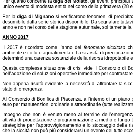
Per quanto concerne la
diga del Molato
, gli eventi principal
unico evento di modesta entità nel corso della primavera (28 e 
Per la
diga di Mignano
si verificarono fenomeni di precipit
desumibile dalla serie storica disponibile. Da segnalare tuttav
anno e non nel corso della stagione autunnale, solitamente la 
ANNO 2017
Il 2017 è ricordato come l’anno del
fenomeno siccitoso
che
ambiente e colture agroalimentari. La scarsità di precipitazion
determinò una carenza sostanziale della risorsa idropotabile ed
Questa complessa situazione di crisi vide il Consorzio di Bo
nell’adozione di soluzioni operative immediate per contrastare 
Non appena risultò evidente la necessità di affrontare la sicc
stato di emergenza.
Al Consorzio di Bonifica di Piacenza, all’interno di un piano p
euro per manutenzioni ordinarie e straordinarie (tutte realizzate
Impegno che non è venuto meno al termine dell’emergenza
attività di progettazione e programmazione a medio e lungo ter
strategiche per l’approvvigionamento e lo stoccaggio della riso
che la siccità non può più considerarsi un evento del tutto ecc