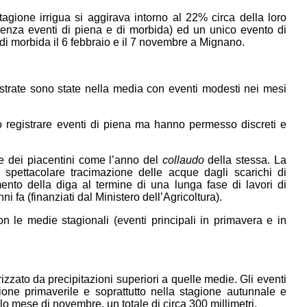
tagione irrigua si aggirava intorno al 22% circa della loro
(senza eventi di piena e di morbida) ed un unico evento di
di morbida il 6 febbraio e il 7 novembre a Mignano.
istrate sono state nella media con eventi modesti nei mesi
o registrare eventi di piena ma hanno permesso discreti e
e dei piacentini come l’anno del
collaudo
della stessa. La
 spettacolare tracimazione delle acque dagli scarichi di
mento della diga al termine di una lunga fase di lavori di
i fa (finanziati dal Ministero dell’Agricoltura).
n le medie stagionali (eventi principali in primavera e in
rizzato da precipitazioni superiori a quelle medie. Gli eventi
gione primaverile e soprattutto nella stagione autunnale e
lo mese di novembre, un totale di circa 300 millimetri.