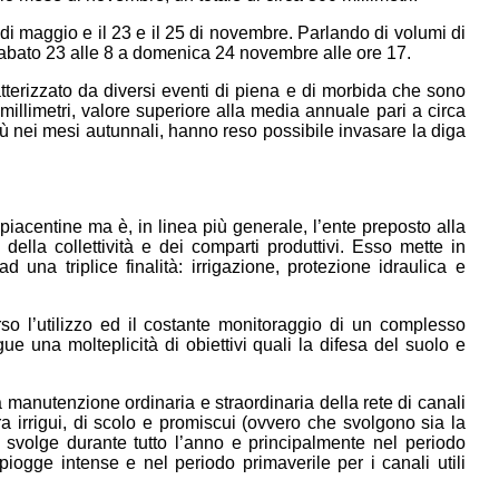
 29 di maggio e il 23 e il 25 di novembre. Parlando di volumi di
a sabato 23 alle 8 a domenica 24 novembre alle ore 17.
atterizzato da diversi eventi di piena e di morbida che sono
millimetri, valore superiore alla media annuale pari a circa
iù nei mesi autunnali, hanno reso possibile invasare la diga
piacentine ma è, in linea più generale, l’ente preposto alla
della collettività e dei comparti produttivi. Esso mette in
 una triplice finalità: irrigazione, protezione idraulica e
so l’utilizzo ed il costante monitoraggio di un complesso
e una molteplicità di obiettivi quali la difesa del suolo e
a manutenzione ordinaria e straordinaria della rete di canali
 irrigui, di scolo e promiscui (ovvero che svolgono sia la
 svolge durante tutto l’anno e principalmente nel periodo
iogge intense e nel periodo primaverile per i canali utili