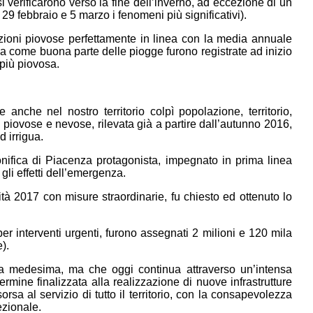
i si verificarono verso la fine dell’inverno, ad eccezione di un
29 febbraio e 5 marzo i fenomeni più significativi).
azioni piovose perfettamente in linea con la media annuale
ia come buona parte delle piogge furono registrate ad inizio
più piovosa.
 anche nel nostro territorio colpì popolazione, territorio,
i piovose e nevose, rilevata già a partire dall’autunno 2016,
 irrigua.
nifica di Piacenza protagonista, impegnato in prima linea
gli effetti dell’emergenza.
ità 2017 con misure straordinarie, fu chiesto ed ottenuto lo
er interventi urgenti, furono assegnati 2 milioni e 120 mila
).
 medesima, ma che oggi continua attraverso un’intensa
mine finalizzata alla realizzazione di nuove infrastrutture
rsa al servizio di tutto il territorio, con la consapevolezza
ezionale.