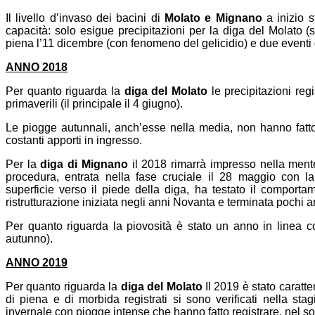
Il livello d’invaso dei bacini di
Molato e Mignano
a inizio s
capacità: solo esigue precipitazioni per la diga del Molato 
piena l’11 dicembre (con fenomeno del gelicidio) e due eventi 
ANNO 2018
Per quanto riguarda la
diga del Molato
le precipitazioni reg
primaverili (il principale il 4 giugno).
Le piogge autunnali, anch’esse nella media, non hanno fatt
costanti apporti in ingresso.
Per la
diga di Mignano
il 2018 rimarrà impresso nella ment
procedura, entrata nella fase cruciale il 28 maggio con la
superficie verso il piede della diga, ha testato il comporta
ristrutturazione iniziata negli anni Novanta e terminata pochi ann
Per quanto riguarda la piovosità è stato un anno in linea co
autunno).
ANNO 2019
Per quanto riguarda la
diga del Molato
Il 2019 è stato caratte
di piena e di morbida registrati si sono verificati nella sta
invernale con piogge intense che hanno fatto registrare, nel so