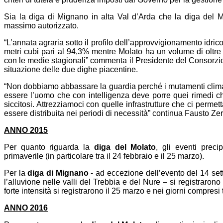
Sia la diga di Mignano in alta Val d’Arda che la diga del 
massimo autorizzato.
“L’annata agraria sotto il profilo dell’approvvigionamento idric
metri cubi pari al 94,3% mentre Molato ha un volume di oltre 6
con le medie stagionali” commenta il Presidente del Consorzio
situazione delle due dighe piacentine.
“Non dobbiamo abbassare la guardia perché i mutamenti climatic
essere l’uomo che con intelligenza deve porre quei rimedi ch
siccitosi. Attrezziamoci con quelle infrastrutture che ci perm
essere distribuita nei periodi di necessità” continua Fausto Ze
ANNO 2015
Per quanto riguarda la
diga del Molato
, gli eventi preci
primaverile (in particolare tra il 24 febbraio e il 25 marzo).
Per la
diga di Mignano
- ad eccezione dell’evento del 14 sette
l’alluvione nelle valli del Trebbia e del Nure – si registrarono
forte intensità si registrarono il 25 marzo e nei giorni compresi tr
ANNO 2016