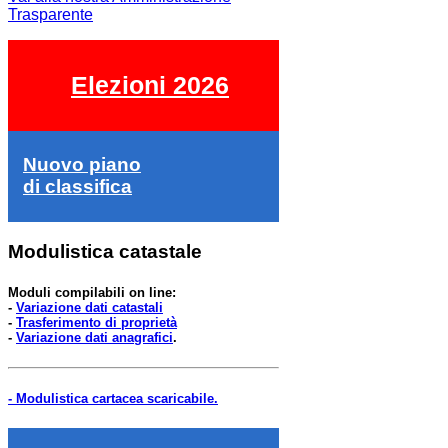
Trasparente
Elezioni 2026
Nuovo piano
di classifica
Modulistica catastale
Moduli compilabili on line:
-
Variazione dati catastali
-
Trasferimento di proprietà
-
Variazione dati anagrafici
.
- Modulistica cartacea scaricabile.