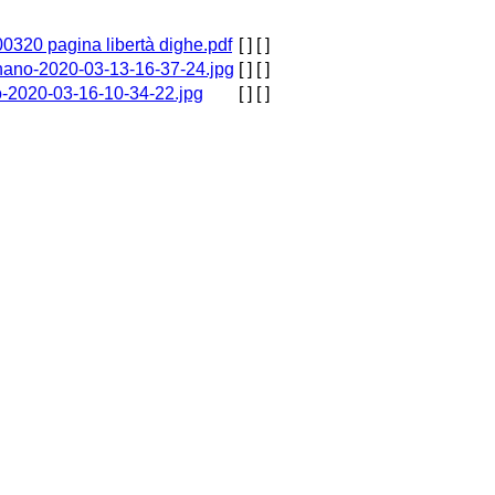
0320 pagina libertà dighe.pdf
[ ]
[ ]
ano-2020-03-13-16-37-24.jpg
[ ]
[ ]
-2020-03-16-10-34-22.jpg
[ ]
[ ]