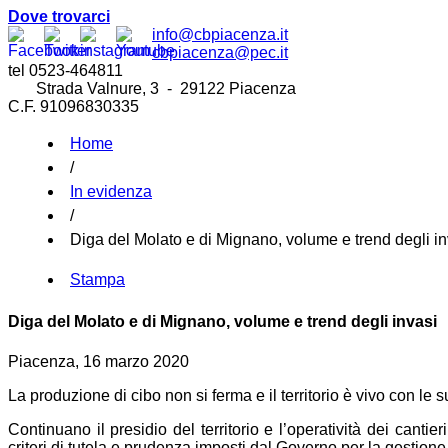
Dove trovarci
info@cbpiacenza.it
cbpiacenza@pec.it
tel 0523-464811
Strada Valnure, 3 - 29122 Piacenza
C.F. 91096830335
Home
/
In evidenza
/
Diga del Molato e di Mignano, volume e trend degli in
Stampa
Diga del Molato e di Mignano, volume e trend degli invasi
Piacenza, 16 marzo 2020
La produzione di cibo non si ferma e il territorio è vivo con le su
Continuano il presidio del territorio e l’operatività dei canti
criteri di tutela e prudenza imposti dal Governo per la gestion