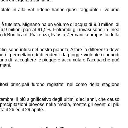
Molato in alta Val Tidone hanno quasi raggiunto il volume
o è tutelata. Mignano ha un volume di acqua di 9,3 milioni di
,9 milioni pari al 91,5%. Entrambi gli invasi sono in linea
 di Bonifica di Piacenza, Fausto Zermani, a proposito della
i sono intrisi nel nostro pianeta. A fare la differenza deve
e ci permettano di difenderci da piogge violente o periodi
ettano di raccogliere le piogge e accumulare l’acqua che può
rmani.
pitosi principali furono registrati nel corso della stagione
mbre, il più significativo degli ultimi dieci anni, che causò
 precipitazioni piovose nella media, mentre gli eventi di più
a il 26 ed il 29 aprile.