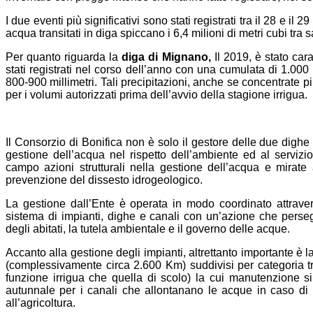
I due eventi più significativi sono stati registrati tra il 28 e il
acqua transitati in diga spiccano i 6,4 milioni di metri cubi tr
Per quanto riguarda la
diga di Mignano,
Il 2019, è stato car
stati registrati nel corso dell’anno con una cumulata di 1.000 
800-900 millimetri. Tali precipitazioni, anche se concentrate p
per i volumi autorizzati prima dell’avvio della stagione irrigua.
Il Consorzio di Bonifica non è solo il gestore delle due dighe 
gestione dell’acqua nel rispetto dell’ambiente ed al servizio 
campo azioni strutturali nella gestione dell’acqua e mirate ad
prevenzione del dissesto idrogeologico.
La gestione dall’Ente è operata in modo coordinato attraver
sistema di impianti, dighe e canali con un’azione che persegu
degli abitati, la tutela ambientale e il governo delle acque.
Accanto alla gestione degli impianti, altrettanto importante è l
(complessivamente circa 2.600 Km) suddivisi per categoria tra
funzione irrigua che quella di scolo) la cui manutenzione si
autunnale per i canali che allontanano le acque in caso di p
all’agricoltura.