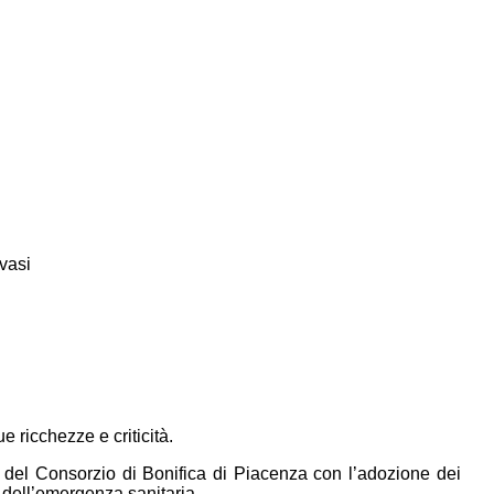
vasi
e ricchezze e criticità.
eri del Consorzio di Bonifica di Piacenza con l’adozione dei
e dell’emergenza sanitaria.