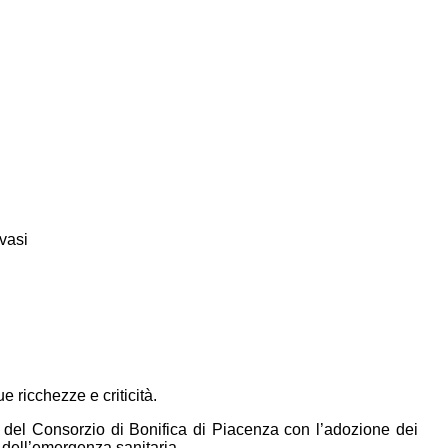
vasi
e ricchezze e criticità.
eri del Consorzio di Bonifica di Piacenza con l’adozione dei
e dell’emergenza sanitaria.