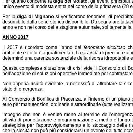
Per quanto concerne la
diga del Molato
, gli eventi principal
unico evento di modesta entità nel corso della primavera (28 e 
Per la
diga di Mignano
si verificarono fenomeni di precipit
desumibile dalla serie storica disponibile. Da segnalare tuttav
anno e non nel corso della stagione autunnale, solitamente la 
ANNO 2017
Il 2017 è ricordato come l’anno del
fenomeno siccitoso
che
ambiente e colture agroalimentari. La scarsità di precipitazion
determinò una carenza sostanziale della risorsa idropotabile ed
Questa complessa situazione di crisi vide il Consorzio di Bo
nell’adozione di soluzioni operative immediate per contrastare 
Non appena risultò evidente la necessità di affrontare la sicc
stato di emergenza.
Al Consorzio di Bonifica di Piacenza, all’interno di un piano p
euro per manutenzioni ordinarie e straordinarie (tutte realizzate
Impegno che non è venuto meno al termine dell’emergenza
attività di progettazione e programmazione a medio e lungo ter
strategiche per l’approvvigionamento e lo stoccaggio della riso
che la siccità non può più considerarsi un evento del tutto ecc