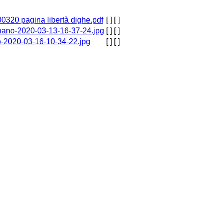
0320 pagina libertà dighe.pdf
[ ]
[ ]
ano-2020-03-13-16-37-24.jpg
[ ]
[ ]
-2020-03-16-10-34-22.jpg
[ ]
[ ]