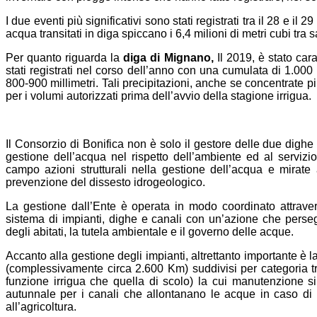
I due eventi più significativi sono stati registrati tra il 28 e il
acqua transitati in diga spiccano i 6,4 milioni di metri cubi tr
Per quanto riguarda la
diga di Mignano,
Il 2019, è stato car
stati registrati nel corso dell’anno con una cumulata di 1.000 
800-900 millimetri. Tali precipitazioni, anche se concentrate p
per i volumi autorizzati prima dell’avvio della stagione irrigua.
Il Consorzio di Bonifica non è solo il gestore delle due dighe 
gestione dell’acqua nel rispetto dell’ambiente ed al servizio 
campo azioni strutturali nella gestione dell’acqua e mirate ad
prevenzione del dissesto idrogeologico.
La gestione dall’Ente è operata in modo coordinato attraver
sistema di impianti, dighe e canali con un’azione che persegu
degli abitati, la tutela ambientale e il governo delle acque.
Accanto alla gestione degli impianti, altrettanto importante è l
(complessivamente circa 2.600 Km) suddivisi per categoria tra
funzione irrigua che quella di scolo) la cui manutenzione si
autunnale per i canali che allontanano le acque in caso di p
all’agricoltura.