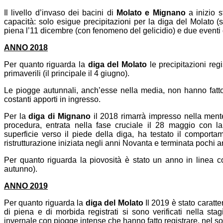
Il livello d’invaso dei bacini di
Molato e Mignano
a inizio s
capacità: solo esigue precipitazioni per la diga del Molato 
piena l’11 dicembre (con fenomeno del gelicidio) e due eventi 
ANNO 2018
Per quanto riguarda la
diga del Molato
le precipitazioni reg
primaverili (il principale il 4 giugno).
Le piogge autunnali, anch’esse nella media, non hanno fatt
costanti apporti in ingresso.
Per la
diga di Mignano
il 2018 rimarrà impresso nella ment
procedura, entrata nella fase cruciale il 28 maggio con la
superficie verso il piede della diga, ha testato il comporta
ristrutturazione iniziata negli anni Novanta e terminata pochi ann
Per quanto riguarda la piovosità è stato un anno in linea co
autunno).
ANNO 2019
Per quanto riguarda la
diga del Molato
Il 2019 è stato caratte
di piena e di morbida registrati si sono verificati nella sta
invernale con piogge intense che hanno fatto registrare, nel so