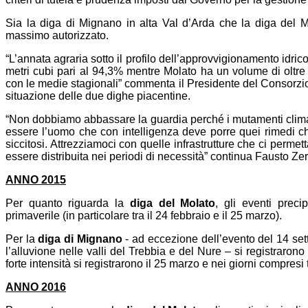
Sia la diga di Mignano in alta Val d’Arda che la diga del 
massimo autorizzato.
“L’annata agraria sotto il profilo dell’approvvigionamento idric
metri cubi pari al 94,3% mentre Molato ha un volume di oltre 6
con le medie stagionali” commenta il Presidente del Consorzio
situazione delle due dighe piacentine.
“Non dobbiamo abbassare la guardia perché i mutamenti climatic
essere l’uomo che con intelligenza deve porre quei rimedi ch
siccitosi. Attrezziamoci con quelle infrastrutture che ci perm
essere distribuita nei periodi di necessità” continua Fausto Ze
ANNO 2015
Per quanto riguarda la
diga del Molato
, gli eventi preci
primaverile (in particolare tra il 24 febbraio e il 25 marzo).
Per la
diga di Mignano
- ad eccezione dell’evento del 14 sette
l’alluvione nelle valli del Trebbia e del Nure – si registrarono
forte intensità si registrarono il 25 marzo e nei giorni compresi tr
ANNO 2016