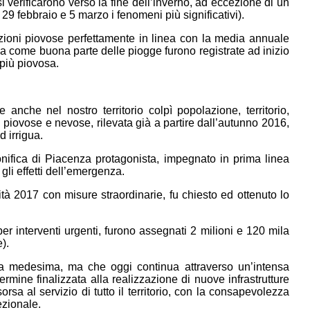
i si verificarono verso la fine dell’inverno, ad eccezione di un
29 febbraio e 5 marzo i fenomeni più significativi).
azioni piovose perfettamente in linea con la media annuale
ia come buona parte delle piogge furono registrate ad inizio
più piovosa.
 anche nel nostro territorio colpì popolazione, territorio,
i piovose e nevose, rilevata già a partire dall’autunno 2016,
 irrigua.
nifica di Piacenza protagonista, impegnato in prima linea
gli effetti dell’emergenza.
ità 2017 con misure straordinarie, fu chiesto ed ottenuto lo
er interventi urgenti, furono assegnati 2 milioni e 120 mila
).
 medesima, ma che oggi continua attraverso un’intensa
mine finalizzata alla realizzazione di nuove infrastrutture
rsa al servizio di tutto il territorio, con la consapevolezza
ezionale.