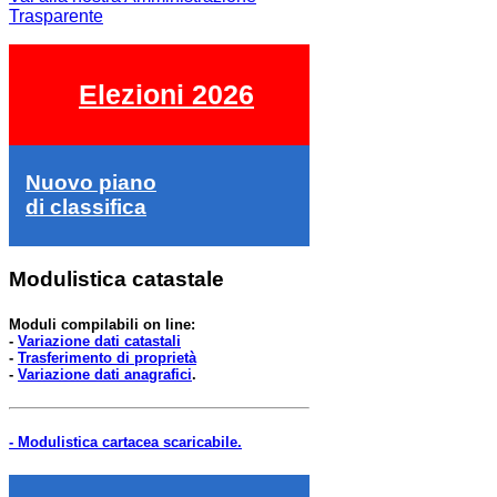
Trasparente
Elezioni 2026
Nuovo piano
di classifica
Modulistica catastale
Moduli compilabili on line:
-
Variazione dati catastali
-
Trasferimento di proprietà
-
Variazione dati anagrafici
.
- Modulistica cartacea scaricabile.