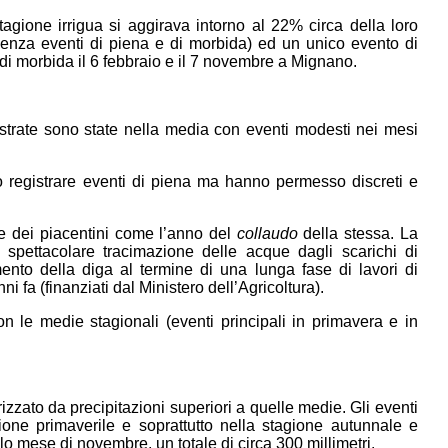
tagione irrigua si aggirava intorno al 22% circa della loro
(senza eventi di piena e di morbida) ed un unico evento di
di morbida il 6 febbraio e il 7 novembre a Mignano.
istrate sono state nella media con eventi modesti nei mesi
o registrare eventi di piena ma hanno permesso discreti e
e dei piacentini come l’anno del
collaudo
della stessa. La
 spettacolare tracimazione delle acque dagli scarichi di
mento della diga al termine di una lunga fase di lavori di
i fa (finanziati dal Ministero dell’Agricoltura).
n le medie stagionali (eventi principali in primavera e in
rizzato da precipitazioni superiori a quelle medie. Gli eventi
gione primaverile e soprattutto nella stagione autunnale e
lo mese di novembre, un totale di circa 300 millimetri.