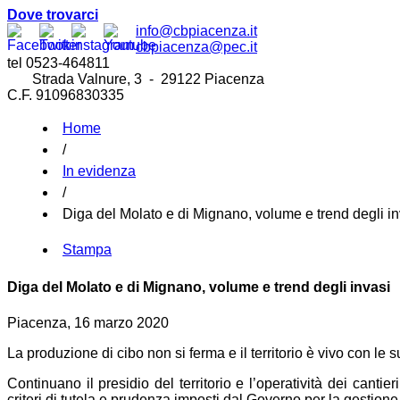
Dove trovarci
info@cbpiacenza.it
cbpiacenza@pec.it
tel 0523-464811
Strada Valnure, 3 - 29122 Piacenza
C.F. 91096830335
Home
/
In evidenza
/
Diga del Molato e di Mignano, volume e trend degli in
Stampa
Diga del Molato e di Mignano, volume e trend degli invasi
Piacenza, 16 marzo 2020
La produzione di cibo non si ferma e il territorio è vivo con le su
Continuano il presidio del territorio e l’operatività dei canti
criteri di tutela e prudenza imposti dal Governo per la gestion