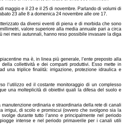
 29 di maggio e il 23 e il 25 di novembre. Parlando di volumi di
a sabato 23 alle 8 a domenica 24 novembre alle ore 17.
atterizzato da diversi eventi di piena e di morbida che sono
millimetri, valore superiore alla media annuale pari a circa
iù nei mesi autunnali, hanno reso possibile invasare la diga
piacentine ma è, in linea più generale, l’ente preposto alla
della collettività e dei comparti produttivi. Esso mette in
 una triplice finalità: irrigazione, protezione idraulica e
so l’utilizzo ed il costante monitoraggio di un complesso
e una molteplicità di obiettivi quali la difesa del suolo e
a manutenzione ordinaria e straordinaria della rete di canali
 irrigui, di scolo e promiscui (ovvero che svolgono sia la
 svolge durante tutto l’anno e principalmente nel periodo
iogge intense e nel periodo primaverile per i canali utili