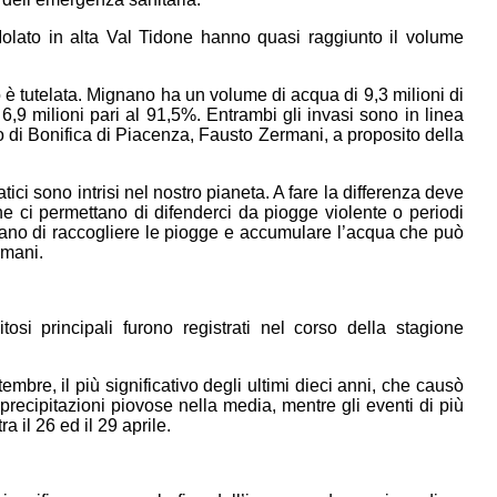
Molato in alta Val Tidone hanno quasi raggiunto il volume
o è tutelata. Mignano ha un volume di acqua di 9,3 milioni di
,9 milioni pari al 91,5%. Entrambi gli invasi sono in linea
 di Bonifica di Piacenza, Fausto Zermani, a proposito della
i sono intrisi nel nostro pianeta. A fare la differenza deve
e ci permettano di difenderci da piogge violente o periodi
ettano di raccogliere le piogge e accumulare l’acqua che può
rmani.
pitosi principali furono registrati nel corso della stagione
mbre, il più significativo degli ultimi dieci anni, che causò
 precipitazioni piovose nella media, mentre gli eventi di più
a il 26 ed il 29 aprile.