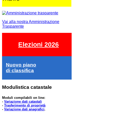
Vai alla nostra Amministrazione
Trasparente
Elezioni 2026
Nuovo piano
di classifica
Modulistica catastale
Moduli compilabili on line:
-
Variazione dati catastali
-
Trasferimento di proprietà
-
Variazione dati anagrafici
.