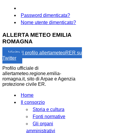
Password dimenticata?
Nome utente dimenticato?
ALLERTA METEO EMILIA
ROMAGNA
Visita il profilo allertameteoRER su
Twitter
Profilo ufficiale di
allertameteo.regione.emilia-
romagna.it, sito di Arpae e Agenzia
protezione civile ER.
Home
Il consorzio
Storia e cultura
Fonti normative
Gli organi
amministrativi