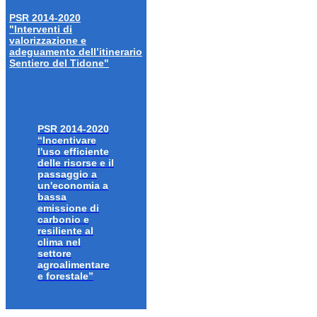
PSR 2014-2020
"Interventi di
valorizzazione e
adeguamento dell’itinerario
Sentiero del Tidone"
PSR 2014-2020
“Incentivare
l'uso efficiente
delle risorse e il
passaggio a
un'economia a
bassa
emissione di
carbonio e
resiliente al
clima nel
settore
agroalimentare
e forestale”