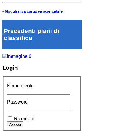
- Modulistica cartacea scaricabile.
Precedenti piani di
classifica
Login
Nome utente
Password
Ricordami