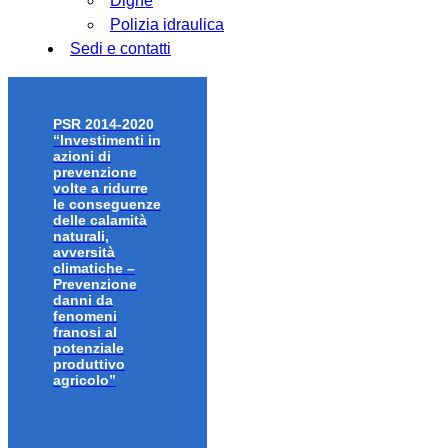
Dighe
Polizia idraulica
Sedi e contatti
PSR 2014-2020
“Investimenti in
azioni di
prevenzione
volte a ridurre
le conseguenze
delle calamità
naturali,
avversità
climatiche –
Prevenzione
danni da
fenomeni
franosi al
potenziale
produttivo
agricolo”