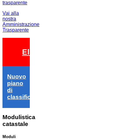
Vai alla
nostra
Amministrazione
Trasparente
Elezioni 2026
Nuovo
piano
di
classifica
Modulistica
catastale
Moduli