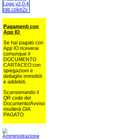
Pagamenti con
App IO
Se hai pagato con
App IO riceverai
comunque il
DOCUMENTO
CARTACEO con
spiegazioni e
dettaglio immobili
e addebiti.
Scansionando il
QR code del
Documento/Avviso
risulterà GIA
PAGATO