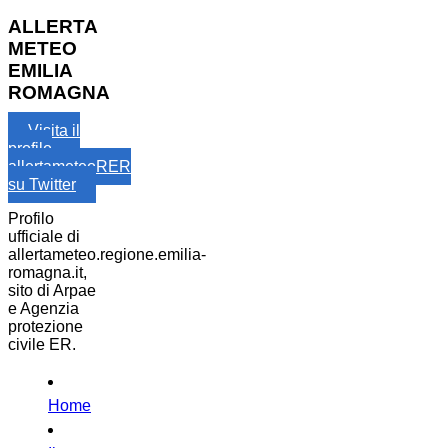
ALLERTA
METEO
EMILIA
ROMAGNA
Visita il
profilo
allertameteoRER
su Twitter
Profilo
ufficiale di
allertameteo.regione.emilia-
romagna.it,
sito di Arpae
e Agenzia
protezione
civile ER.
Home