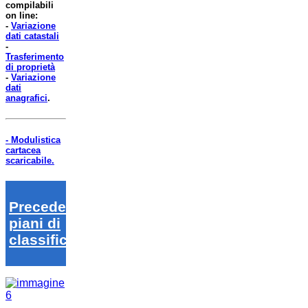
compilabili
on line:
-
Variazione
dati catastali
-
Trasferimento
di proprietà
-
Variazione
dati
anagrafici
.
- Modulistica
cartacea
scaricabile.
Precedenti
piani di
classifica