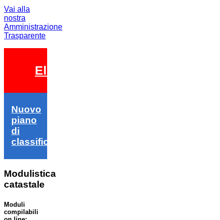
Vai alla
nostra
Amministrazione
Trasparente
Elezioni 2026
Nuovo
piano
di
classifica
Modulistica
catastale
Moduli
compilabili
on line: