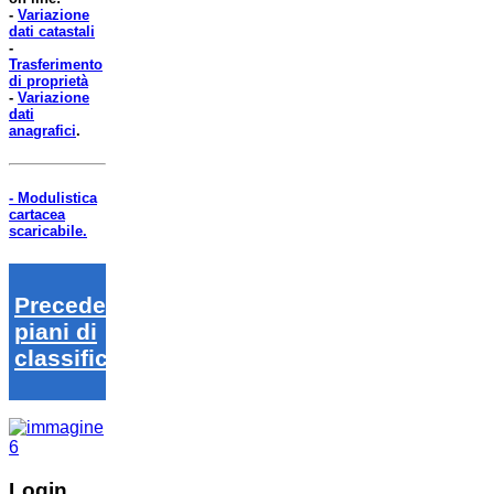
-
Variazione
dati catastali
-
Trasferimento
di proprietà
-
Variazione
dati
anagrafici
.
- Modulistica
cartacea
scaricabile.
Precedenti
piani di
classifica
Login