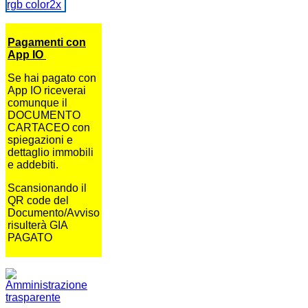
Pagamenti con
App IO
Se hai pagato con
App IO riceverai
comunque il
DOCUMENTO
CARTACEO con
spiegazioni e
dettaglio immobili
e addebiti.
Scansionando il
QR code del
Documento/Avviso
risulterà GIA
PAGATO