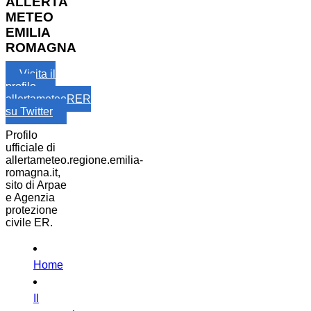
ALLERTA
METEO
EMILIA
ROMAGNA
Visita il
profilo
allertameteoRER
su Twitter
Profilo
ufficiale di
allertameteo.regione.emilia-
romagna.it,
sito di Arpae
e Agenzia
protezione
civile ER.
Home
Il