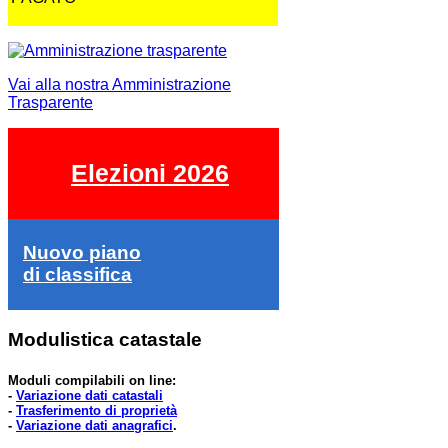
Vai alla nostra Amministrazione
Trasparente
Elezioni 2026
Nuovo piano
di classifica
Modulistica catastale
Moduli compilabili on line:
-
Variazione dati catastali
-
Trasferimento di proprietà
-
Variazione dati anagrafici
.