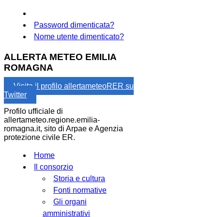
Password dimenticata?
Nome utente dimenticato?
ALLERTA METEO EMILIA
ROMAGNA
Visita il profilo allertameteoRER su
Twitter
Profilo ufficiale di
allertameteo.regione.emilia-
romagna.it, sito di Arpae e Agenzia
protezione civile ER.
Home
Il consorzio
Storia e cultura
Fonti normative
Gli organi
amministrativi