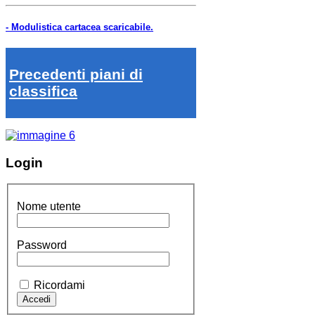
- Modulistica cartacea scaricabile.
Precedenti piani di
classifica
Login
Nome utente
Password
Ricordami