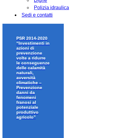
Dighe
Polizia idraulica
Sedi e contatti
PSR 2014-2020
“Investimenti in
azioni di
prevenzione
volte a ridurre
le conseguenze
delle calamità
naturali,
avversità
climatiche –
Prevenzione
danni da
fenomeni
franosi al
potenziale
produttivo
agricolo”