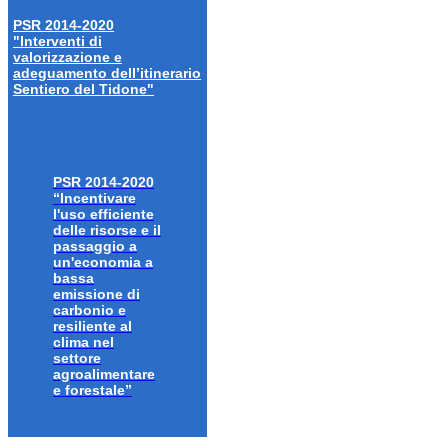
PSR 2014-2020
"Interventi di
valorizzazione e
adeguamento dell’itinerario
Sentiero del Tidone"
PSR 2014-2020
“Incentivare
l'uso efficiente
delle risorse e il
passaggio a
un'economia a
bassa
emissione di
carbonio e
resiliente al
clima nel
settore
agroalimentare
e forestale”