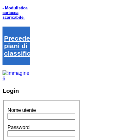
- Modulistica
cartacea
scaricabile.
Precedenti
piani di
classifica
Login
Nome utente
Password