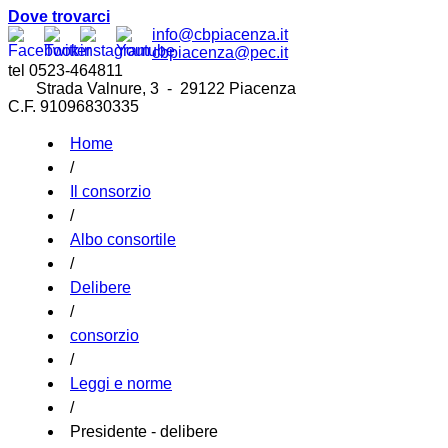
Dove trovarci
info@cbpiacenza.it
cbpiacenza@pec.it
tel 0523-464811
Strada Valnure, 3 - 29122 Piacenza
C.F. 91096830335
Home
/
Il consorzio
/
Albo consortile
/
Delibere
/
consorzio
/
Leggi e norme
/
Presidente - delibere