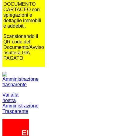
DOCUMENTO
CARTACEO con
spiegazioni e
dettaglio immobili
e addebiti.
Scansionando il
QR code del
Documento/Avviso
risulterà GIA
PAGATO
Vai alla
nostra
Amministrazione
Trasparente
Elezioni 2026