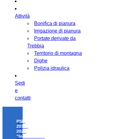
Attività
Bonifica di pianura
Irrigazione di pianura
Portate derivate da
Trebbia
Territorio di montagna
Dighe
Polizia idraulica
Sedi
e
contatti
PSR
2014-
2020
“Investimenti