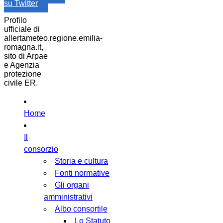
su Twitter
Profilo
ufficiale di
allertameteo.regione.emilia-
romagna.it,
sito di Arpae
e Agenzia
protezione
civile ER.
Home
Il
consorzio
Storia e cultura
Fonti normative
Gli organi
amministrativi
Albo consortile
Lo Statuto