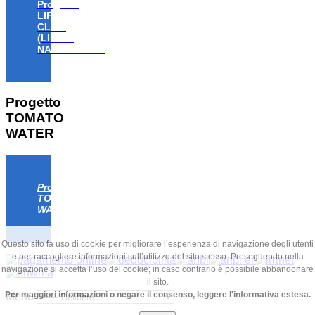
Progetto
LIFE
CLAW
(LIFE18
NAT/IT/000806)
Progetto
TOMATO
WATER
Progetto
TOMATO
WATER
Questo sito fa uso di cookie per migliorare l’esperienza di navigazione degli utenti
e per raccogliere informazioni sull’utilizzo del sito stesso. Proseguendo nella
navigazione si accetta l’uso dei cookie; in caso contrario è possibile abbandonare
il sito.
Per maggiori informazioni o negare il consenso, leggere l'informativa estesa.
Menu