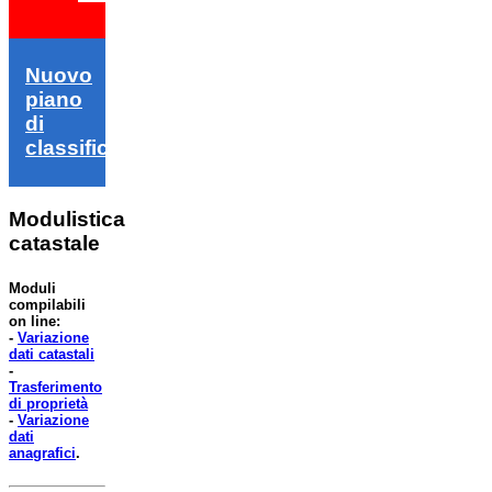
Nuovo
piano
di
classifica
Modulistica
catastale
Moduli
compilabili
on line:
-
Variazione
dati catastali
-
Trasferimento
di proprietà
-
Variazione
dati
anagrafici
.