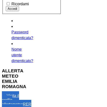
Ricordami
Password
dimenticata?
Nome
utente
dimenticato?
ALLERTA
METEO
EMILIA
ROMAGNA
Visita il
profilo
allertameteoRER