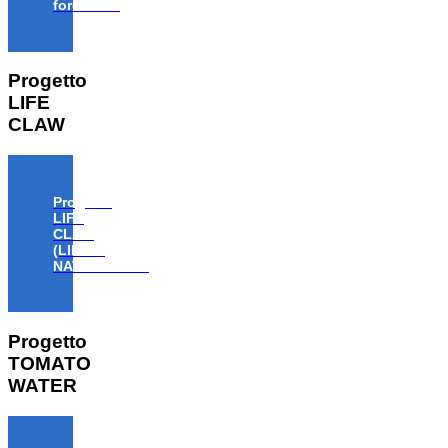
forestale”
Progetto
LIFE
CLAW
Progetto
LIFE
CLAW
(LIFE18
NAT/IT/000806)
Progetto
TOMATO
WATER