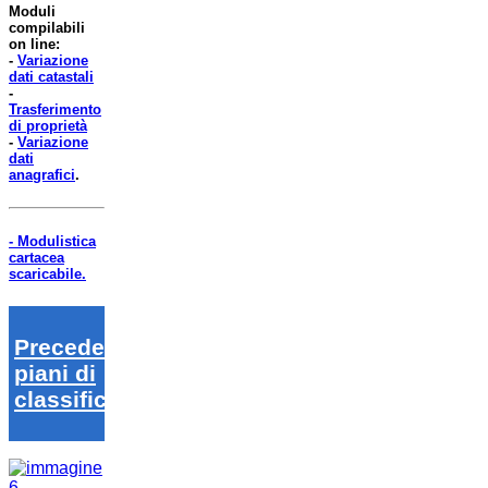
Moduli
compilabili
on line:
-
Variazione
dati catastali
-
Trasferimento
di proprietà
-
Variazione
dati
anagrafici
.
- Modulistica
cartacea
scaricabile.
Precedenti
piani di
classifica