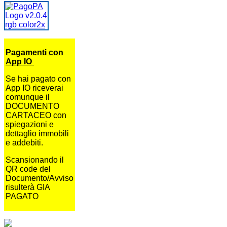
Pagamenti con
App IO
Se hai pagato con
App IO riceverai
comunque il
DOCUMENTO
CARTACEO con
spiegazioni e
dettaglio immobili
e addebiti.
Scansionando il
QR code del
Documento/Avviso
risulterà GIA
PAGATO