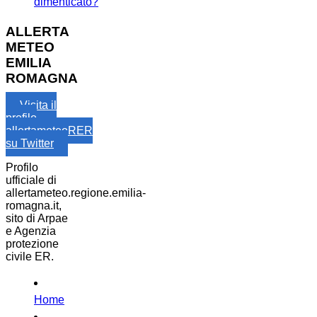
dimenticato?
ALLERTA
METEO
EMILIA
ROMAGNA
Visita il
profilo
allertameteoRER
su Twitter
Profilo
ufficiale di
allertameteo.regione.emilia-
romagna.it,
sito di Arpae
e Agenzia
protezione
civile ER.
Home