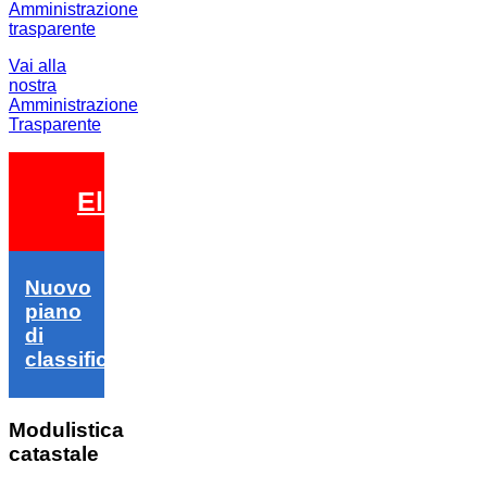
Vai alla
nostra
Amministrazione
Trasparente
Elezioni 2026
Nuovo
piano
di
classifica
Modulistica
catastale