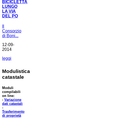
BICICLETTA
LUNGO
LA VIA
DEL PO
Il
Consorzio
di Boni...
12-09-
2014
leggi
Modulistica
catastale
Moduli
compilabili
on line:
-
Variazione
dati catastali
-
Trasferimento
di proprietà