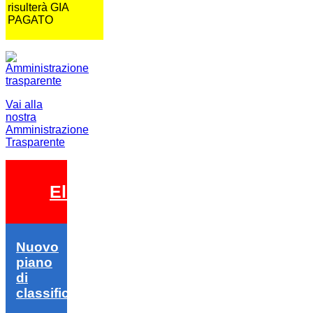
risulterà GIA
PAGATO
Vai alla
nostra
Amministrazione
Trasparente
Elezioni 2026
Nuovo
piano
di
classifica