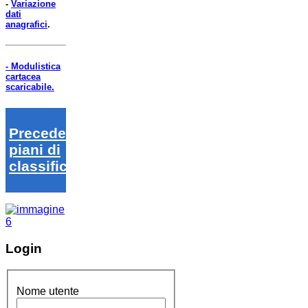
-
Variazione
dati
anagrafici
.
- Modulistica
cartacea
scaricabile.
Precedenti
piani di
classifica
Login
Nome utente