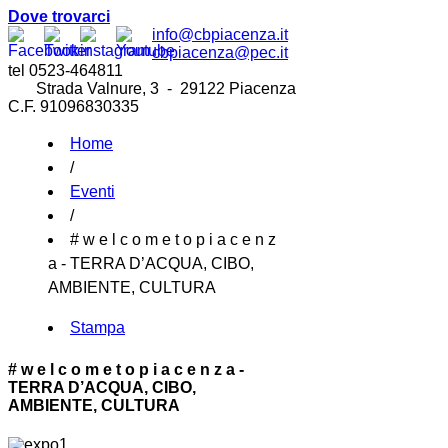
Dove trovarci
info@cbpiacenza.it
cbpiacenza@pec.it
tel 0523-464811
Strada Valnure, 3 - 29122 Piacenza
C.F. 91096830335
Home
/
Eventi
/
# w e l c o m e t o p i a c e n z
a - TERRA D’ACQUA, CIBO,
AMBIENTE, CULTURA
Stampa
# w e l c o m e t o p i a c e n z a -
TERRA D’ACQUA, CIBO,
AMBIENTE, CULTURA