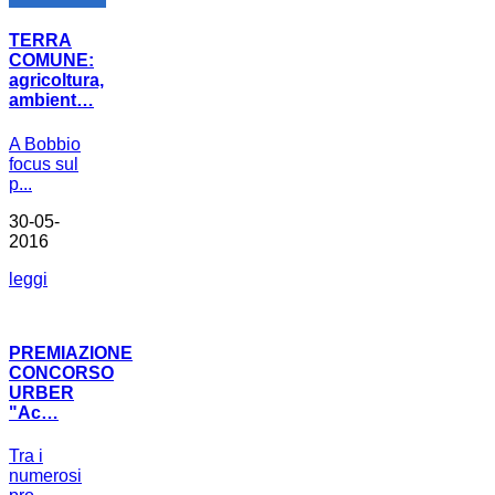
TERRA
COMUNE:
agricoltura,
ambient…
A Bobbio
focus sul
p...
30-05-
2016
leggi
PREMIAZIONE
CONCORSO
URBER
"Ac…
Tra i
numerosi