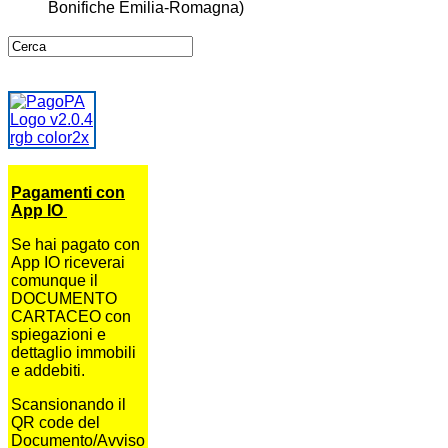
Bonifiche Emilia-Romagna)
Pagamenti con
App IO
Se hai pagato con
App IO riceverai
comunque il
DOCUMENTO
CARTACEO con
spiegazioni e
dettaglio immobili
e addebiti.
Scansionando il
QR code del
Documento/Avviso