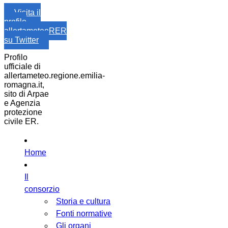
Visita il
profilo
allertameteoRER
su Twitter
Profilo
ufficiale di
allertameteo.regione.emilia-
romagna.it,
sito di Arpae
e Agenzia
protezione
civile ER.
Home
Il
consorzio
Storia e cultura
Fonti normative
Gli organi