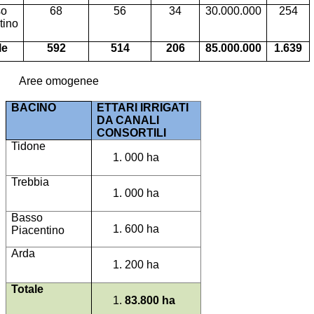
so
68
56
34
30.000.000
254
tino
le
592
514
206
85.000.000
1.639
Aree omogenee
BACINO
ETTARI IRRIGATI
DA CANALI
CONSORTILI
Tidone
000 ha
Trebbia
000 ha
Basso
600 ha
Piacentino
Arda
200 ha
Totale
83.800 ha