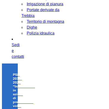
Irrigazione di pianura
Portate derivate da
Trebbia
Territorio di montagna
Dighe
Polizia idraulica
Sedi
e
contatti
PSR
2014-
2020
“Investimenti
in
azioni
di
prevenzione
volte