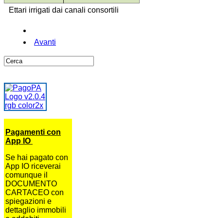
Ettari irrigati dai canali consortili
Avanti
Pagamenti con
App IO
Se hai pagato con
App IO riceverai
comunque il
DOCUMENTO
CARTACEO con
spiegazioni e
dettaglio immobili