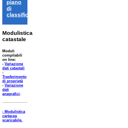
piano
di
classifica
Modulistica
catastale
Moduli
compilabili
on line:
-
Variazione
dati catastali
-
Trasferimento
di proprietà
-
Variazione
dati
anagrafici
.
- Modulistica
cartacea
scaricabile.