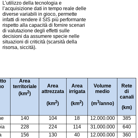
L’utilizzo della tecnologia e
l’acquisizione dati in tempo reale delle
diverse variabili in gioco, permette
infatti di rendere il SIS più performante
rispetto alla capacità di fornire scenari
di valutazione degli effetti sulle
decisioni da assumere specie nelle
situazioni di criticità (scarsità della
risorsa, siccità).
tto
Area
Area
Area
Volume
Rete
uo
territoriale
attrezzata
irrigata
medio
di
2
(km
)
canali
2
2
3
(km
)
(km
)
(m
/anno)
(km)
ne
140
104
18
12.000.000
385
ia
228
224
114
31.000.000
640
a
156
130
40
12.000.000
360