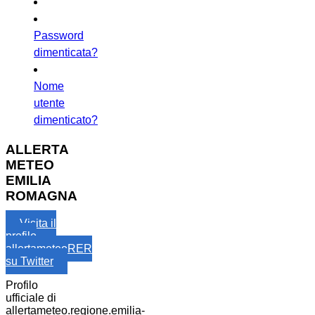
Password
dimenticata?
Nome
utente
dimenticato?
ALLERTA
METEO
EMILIA
ROMAGNA
Visita il
profilo
allertameteoRER
su Twitter
Profilo
ufficiale di
allertameteo.regione.emilia-