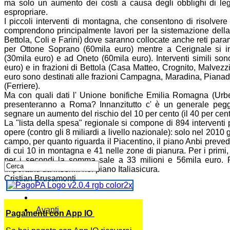
ma solo un aumento dei costi a causa degli obblighi di legge
espropriare.
I piccoli interventi di montagna, che consentono di risolvere
comprendono principalmente lavori per la sistemazione della vi
Bettola, Coli e Farini) dove saranno collocate anche reti para
per Ottone Soprano (60mila euro) mentre a Cerignale si in
(30mila euro) e ad Oneto (60mila euro). Interventi simili so
euro) e in frazioni di Bettola (Casa Matteo, Crognito, Malvez
euro sono destinati alle frazioni Campagna, Maradina, Pianad
(Ferriere).
Ma con quali dati l' Unione
bonifiche
Emilia Romagna (
Urb
presenteranno a Roma? Innanzitutto c' è un generale peggi
segnare un aumento del rischio del 10 per cento (il 40 per cent
La "lista della spesa" regionale si compone di 894 interventi
opere (contro gli 8 miliardi a livello
nazionale
): solo nel 2010 
campo, per quanto riguarda il Piacentino, il piano
Anbi
prevede
di cui 10 in montagna e 41 nelle zone di pianura. Per i primi,
per i secondi la somma sale a 33 milioni e 56mila euro. Re
importanti da inserirli nel piano Italiasicura.
Cristian Brusamonti
Avanti
Pagamenti con App IO