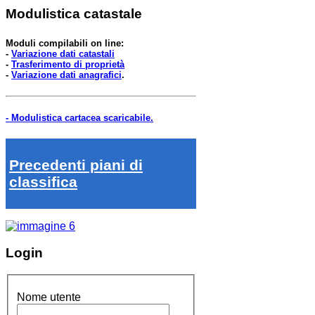
Modulistica catastale
Moduli compilabili on line:
-
Variazione dati catastali
-
Trasferimento di proprietà
-
Variazione dati anagrafici
.
- Modulistica cartacea scaricabile.
Precedenti piani di
classifica
Login
Nome utente