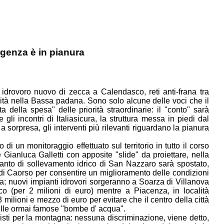
rgenza è in pianura
drovoro nuovo di zecca a Calendasco, reti anti-frana tra
bilità nella Bassa padana. Sono solo alcune delle voci che il
a della spesa" delle priorità straordinarie: il "conto" sarà
i incontri di Italiasicura, la struttura messa in piedi dal
 sorpresa, gli interventi più rilevanti riguardano la pianura
 di un monitoraggio effettuato sul territorio in tutto il corso
 Gianluca Galletti con apposite "slide" da proiettare, nella
ianto di sollevamento idrico di San Nazzaro sarà spostato,
 di Caorso per consentire un miglioramento delle condizioni
a; nuovi impianti idrovori sorgeranno a Soarza di Villanova
o (per 2 milioni di euro) mentre a Piacenza, in località
ilioni e mezzo di euro per evitare che il centro della città
delle ormai famose "bombe d' acqua".
evisti per la montagna: nessuna discriminazione, viene detto,