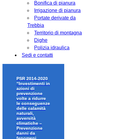
Bonifica di pianura
Irrigazione di pianura
Portate derivate da
Trebbia
Territorio di montagna
Dighe
Polizia idraulica
Sedi e contatti
PSR 2014-2020
“Investimenti in
azioni di
prevenzione
volte a ridurre
le conseguenze
delle calamità
naturali,
avversità
climatiche –
Prevenzione
danni da
fenomeni