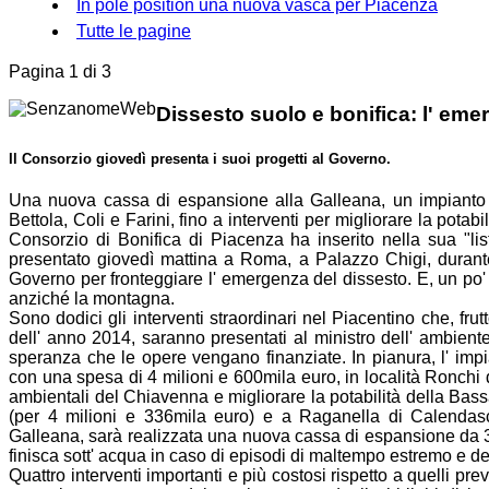
In pole position una nuova vasca per Piacenza
Tutte le pagine
Pagina 1 di 3
Dissesto suolo e
bonifica
: l' eme
Il
Consorzio
giovedì presenta i suoi progetti al Governo.
Una nuova cassa di espansione alla Galleana, un impianto i
Bettola, Coli e Farini, fino a interventi per migliorare la pota
Consorzio
di
Bonifica
di Piacenza ha inserito nella sua "list
presentato giovedì mattina a Roma, a Palazzo Chigi, durante gl
Governo per fronteggiare l' emergenza del dissesto. E, un po' a
anziché la montagna.
Sono dodici gli interventi straordinari nel Piacentino che, frutto
dell' anno 2014, saranno presentati al ministro dell' ambiente
speranza che le opere vengano finanziate. In pianura, l' imp
con una spesa di 4 milioni e 600mila euro, in località Ronchi
ambientali del Chiavenna e migliorare la potabilità della Bass
(per 4 milioni e 336mila euro) e a Raganella di Calendasc
Galleana, sarà realizzata una nuova cassa di espansione da 3 m
finisca sott' acqua in caso di episodi di maltempo estremo e 
Quattro interventi importanti e più costosi rispetto a quelli pr