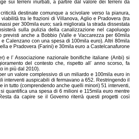
 sui terreni inurbati, a partire dal valore dei terreni da
 criticità destinate comunque a scivolare verso la pianura,
abilità tra le frazioni di Villanova, Aglio e Pradovera (tra
massi per 300mila euro; sarà migliorata la strada dissestata
sisterà sulla pulizia della canalizzazione nel capoluogo
no previsti anche a Bobbio (Valle e Vaccarezza per 60mila
zi e Calenzano con una spesa di 100mila euro). Altri 80mila
ella e Pradovera (Farini) e 30mila euro a Castelcanafurone
er
) e l'
Associazione
nazionale
bonifiche
italiane
(
Anbi
) si
oramento del contesto che, rispetto all' anno scorso, fa
o in più dal 2010).
 per un valore complessivo di un miliardo e 100mila euro in
gli interventi auspicabili di fermavano a 652. Restringendo il
 in tutto (comprendendo anche quelli minori) 51 interventi,
 si quantifica una spesa di 6 milioni e 115mila euro mentre
sta da capire se il Governo riterrà questi progetti così