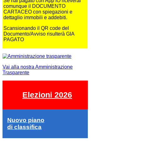
Se hai pagato con App IO riceverai
comunque il DOCUMENTO
CARTACEO con spiegazioni e
dettaglio immobili e addebiti.
Scansionando il QR code del
Documento/Avviso risulterà GIA
PAGATO
Vai alla nostra Amministrazione
Trasparente
Elezioni 2026
Nuovo piano
di classifica