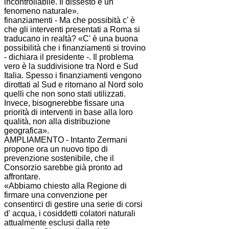
incontrollabile. Il dissesto è un
fenomeno naturale».
finanziamenti - Ma che possibità c' è
che gli interventi presentati a Roma si
traducano in realtà? «C' è una buona
possibilità che i finanziamenti si trovino
- dichiara il presidente -. Il problema
vero è la suddivisione tra Nord e Sud
Italia. Spesso i finanziamenti vengono
dirottati al Sud e ritornano al Nord solo
quelli che non sono stati utilizzati.
Invece, bisognerebbe fissare una
priorità di interventi in base alla loro
qualità, non alla distribuzione
geografica».
AMPLIAMENTO - Intanto
Zermani
propone ora un nuovo tipo di
prevenzione sostenibile, che il
Consorzio
sarebbe già pronto ad
affrontare.
«Abbiamo chiesto alla Regione di
firmare una convenzione per
consentirci di gestire una serie di corsi
d' acqua, i cosiddetti colatori naturali
attualmente esclusi dalla rete