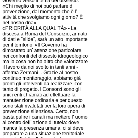
Governo verso il tema del dissesto.
«Chi meglio di noi può parlare di
prevenzione, dal momento che è l'
attività che svolgiamo ogni giorno? È
nel nostro dna».
«PRIORITÀ ALLA QUALITÀ» - La
discesa a Roma del
Consorzio
, armato
di dati e "slide", sarà un atto importante
per il territorio. «Il Governo ha
dimostrato un' attenzione particolare
nei confronti del dissesto idrogeologico
ma la cosa non ha altro che valorizzare
il lavoro da noi svolto in tanti anni -
afferma
Zermani
-. Grazie al nostro
continuo monitoraggio, abbiamo già
pronti gli interventi da realizzare, con
tanto di progetto. I
Consorzi
sono gli
unici enti chiamati ad effettuare la
manutenzione ordinaria e per questo
sono stati rivalutati per la loro opera di
prevenzione silenziosa. Certo, non
basta pulire i canali ma mettere l' uomo
al centro dell' azione di tutela: dove
manca la presenza umana, ci si deve
preparare a una situazione territoriale