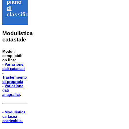
piano
di
classifica
Modulistica
catastale
Moduli
compilabili
on line:
-
Variazione
dati catastali
-
Trasferimento
di proprietà
-
Variazione
dati
anagrafici
.
- Modulistica
cartacea
scaricabile.