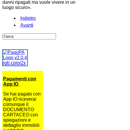
danni ripagati ma vuole vivere in un
luogo sicuro».
Indietro
Avanti
Pagamenti con
App IO
Se hai pagato con
App IO riceverai
comunque il
DOCUMENTO
CARTACEO con
spiegazioni e
dettaglio immobili