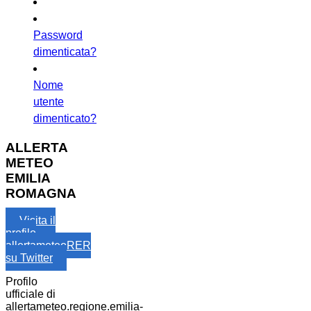
Password
dimenticata?
Nome
utente
dimenticato?
ALLERTA
METEO
EMILIA
ROMAGNA
Visita il
profilo
allertameteoRER
su Twitter
Profilo
ufficiale di
allertameteo.regione.emilia-