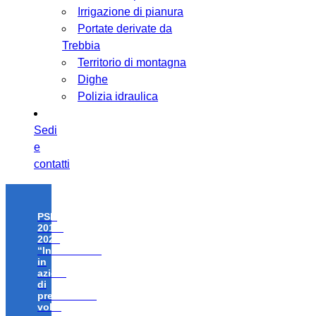
Irrigazione di pianura
Portate derivate da
Trebbia
Territorio di montagna
Dighe
Polizia idraulica
Sedi
e
contatti
PSR
2014-
2020
“Investimenti
in
azioni
di
prevenzione
volte