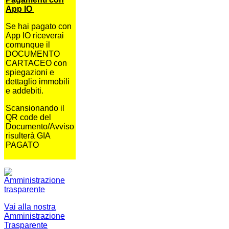
App IO
Se hai pagato con
App IO riceverai
comunque il
DOCUMENTO
CARTACEO con
spiegazioni e
dettaglio immobili
e addebiti.
Scansionando il
QR code del
Documento/Avviso
risulterà GIA
PAGATO
Vai alla nostra
Amministrazione
Trasparente