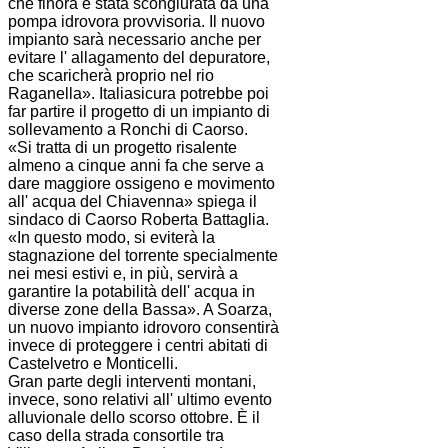
che finora è stata scongiurata da una
pompa idrovora provvisoria. Il nuovo
impianto sarà necessario anche per
evitare l' allagamento del depuratore,
che scaricherà proprio nel rio
Raganella». Italiasicura potrebbe poi
far partire il progetto di un impianto di
sollevamento a Ronchi di Caorso.
«Si tratta di un progetto risalente
almeno a cinque anni fa che serve a
dare maggiore ossigeno e movimento
all' acqua del Chiavenna» spiega il
sindaco di Caorso Roberta Battaglia.
«In questo modo, si eviterà la
stagnazione del torrente specialmente
nei mesi estivi e, in più, servirà a
garantire la potabilità dell' acqua in
diverse zone della Bassa». A Soarza,
un nuovo impianto idrovoro consentirà
invece di proteggere i centri abitati di
Castelvetro e Monticelli.
Gran parte degli interventi montani,
invece, sono relativi all' ultimo evento
alluvionale dello scorso ottobre. È il
caso della strada consortile tra