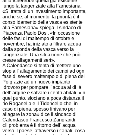
affiancherebbe quella già esistente
lungo la tangenziale alla Farnesiana.
«Si tratta di un investimento importante,
anche se, al momento, la priorità è il
consolidamento della vasca esistente
alla Farnesiana» spiega il sindaco di
Piacenza Paolo Dosi. «In occasione
delle fasi di maltempo di ottobre e
novembre, ha iniziato a filtrare acqua
dalla sponda della vasca verso la
tangenziale. Una situazione che può
creare allagamenti seri».
A Calendasco si tenta di mettere uno
stop all' allagamento dei campi ad ogni
fase di severo maltempo o di piena del
Po grazie ad un nuovo impianto
idrovoro per pompare l' acqua al di là
dell' argine e salvare i centri abitati. «In
quel punto, sfociano a poca distanza il
rio Raganella e il Tidoncello che, in
caso di piena, spesso finivano per
allagare la zona» dice il sindaco di
Calendasco Francesco Zangrandi.
«Il problema è il ritorno dell' acqua
verso il paese, attraverso i canali, cosa