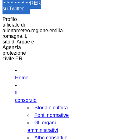
allertameteoRER
su Twitter
Profilo
ufficiale di
allertameteo.regione.emilia-
romagna.it,
sito di Arpae e
Agenzia
protezione
civile ER.
Home
Il
consorzio
Storia e cultura
Fonti normative
Gli organi
amministrativi
Albo consortile