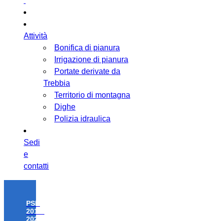
Attività
Bonifica di pianura
Irrigazione di pianura
Portate derivate da
Trebbia
Territorio di montagna
Dighe
Polizia idraulica
Sedi
e
contatti
PSR
2014-
2020