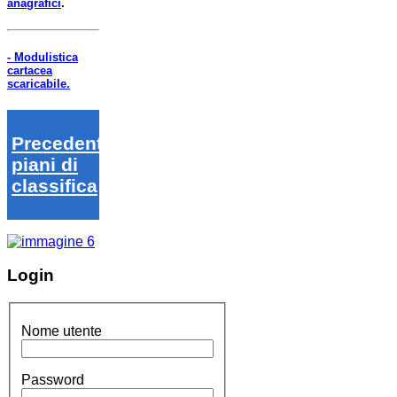
anagrafici
.
- Modulistica
cartacea
scaricabile.
Precedenti
piani di
classifica
Login
Nome utente
Password