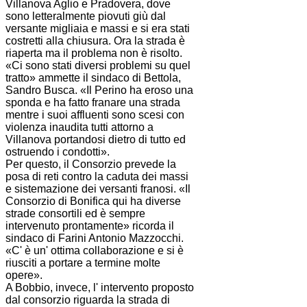
Villanova Aglio e Pradovera, dove
sono letteralmente piovuti giù dal
versante migliaia e massi e si era stati
costretti alla chiusura. Ora la strada è
riaperta ma il problema non è risolto.
«Ci sono stati diversi problemi su quel
tratto» ammette il sindaco di Bettola,
Sandro Busca. «Il Perino ha eroso una
sponda e ha fatto franare una strada
mentre i suoi affluenti sono scesi con
violenza inaudita tutti attorno a
Villanova portandosi dietro di tutto ed
ostruendo i condotti».
Per questo, il
Consorzio
prevede la
posa di reti contro la caduta dei massi
e sistemazione dei versanti franosi. «Il
Consorzio
di
Bonifica
qui ha diverse
strade consortili ed è sempre
intervenuto prontamente» ricorda il
sindaco di Farini Antonio Mazzocchi.
«C' è un' ottima collaborazione e si è
riusciti a portare a termine molte
opere».
A Bobbio, invece, l' intervento proposto
dal consorzio riguarda la strada di