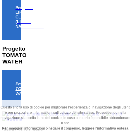
Progetto
LIFE
CLAW
(LIFE18
NAT/IT/000806)
Progetto
TOMATO
WATER
Progetto
TOMATO
WATER
Questo sito fa uso di cookie per migliorare l’esperienza di navigazione degli utenti
e per raccogliere informazioni sull’utilizzo del sito stesso. Proseguendo nella
navigazione si accetta l’uso dei cookie; in caso contrario è possibile abbandonare
il sito.
Per maggiori informazioni o negare il consenso, leggere l'informativa estesa.
Menu