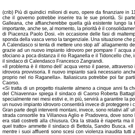
(crib) Più di quindici milioni di euro, opere da finanziare in 1
che il governo potrebbe inserire tra le sue priorità. Si p
Galleana, che affiancherebbe quella già esistente lungo la t
importante, anche se, al momento, la priorità è il consolidame
di Piacenza Paolo Dosi. «In occasione delle fasi di maltempo
sponda della vasca verso la tangenziale. Una situazione che p
A Calendasco si tenta di mettere uno stop all' allagamento d
grazie ad un nuovo impianto idrovoro per pompare l' acqua al di
sfociano a poca distanza il rio Raganella e il Tidoncello che, 
il sindaco di Calendasco Francesco Zangrandi.
«Il problema è il ritorno dell' acqua verso il paese, attravers
idrovora provvisoria. Il nuovo impianto sarà necessario anche
proprio nel rio Raganella». Italiasicura potrebbe poi far par
Caorso.
«Si tratta di un progetto risalente almeno a cinque anni fa 
del Chiavenna» spiega il sindaco di Caorso Roberta Battaglia
specialmente nei mesi estivi e, in più, servirà a garantire la p
un nuovo impianto idrovoro consentirà invece di proteggere i cen
Gran parte degli interventi montani, invece, sono relativi all' u
strada consortile tra Villanova Aglio e Pradovera, dove sono l
era stati costretti alla chiusura. Ora la strada è riaperta ma 
quel tratto» ammette il sindaco di Bettola, Sandro Busca. «I
mentre i suoi affluenti sono scesi con violenza inaudita tutti 