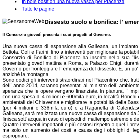
In pole position una nuova vasca per Piacenza
Tutte le pagine
Dissesto suolo e
bonifica
: l' eme
Il
Consorzio
giovedì presenta i suoi progetti al Governo.
Una nuova cassa di espansione alla Galleana, un impianto i
Bettola, Coli e Farini, fino a interventi per migliorare la pota
Consorzio
di
Bonifica
di Piacenza ha inserito nella sua "list
presentato giovedì mattina a Roma, a Palazzo Chigi, durante gl
Governo per fronteggiare l' emergenza del dissesto. E, un po' a
anziché la montagna.
Sono dodici gli interventi straordinari nel Piacentino che, frutto
dell' anno 2014, saranno presentati al ministro dell' ambiente
speranza che le opere vengano finanziate. In pianura, l' imp
con una spesa di 4 milioni e 600mila euro, in località Ronchi
ambientali del Chiavenna e migliorare la potabilità della Bass
(per 4 milioni e 336mila euro) e a Raganella di Calendasc
Galleana, sarà realizzata una nuova cassa di espansione da 3 m
finisca sott' acqua in caso di episodi di maltempo estremo e 
Quattro interventi importanti e più costosi rispetto a quelli pr
ma solo un aumento dei costi a causa degli obblighi di legge
espropriare.