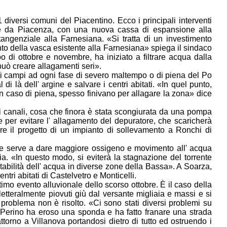
1 diversi comuni del Piacentino. Ecco i principali interventi
arte da Piacenza, con una nuova cassa di espansione alla
angenziale alla Farnesiana. «Si tratta di un investimento
nto della vasca esistente alla Farnesiana» spiega il sindaco
 di ottobre e novembre, ha iniziato a filtrare acqua dalla
uò creare allagamenti seri».
ei campi ad ogni fase di severo maltempo o di piena del Po
 là dell' argine e salvare i centri abitati. «In quel punto,
in caso di piena, spesso finivano per allagare la zona» dice
o i canali, cosa che finora è stata scongiurata da una pompa
 per evitare l' allagamento del depuratore, che scaricherà
tire il progetto di un impianto di sollevamento a Ronchi di
che serve a dare maggiore ossigeno e movimento all' acqua
. «In questo modo, si eviterà la stagnazione del torrente
otabilità dell' acqua in diverse zone della Bassa». A Soarza,
tri abitati di Castelvetro e Monticelli.
ltimo evento alluvionale dello scorso ottobre. È il caso della
etteralmente piovuti giù dal versante migliaia e massi e si
il problema non è risolto. «Ci sono stati diversi problemi su
l Perino ha eroso una sponda e ha fatto franare una strada
attorno a Villanova portandosi dietro di tutto ed ostruendo i