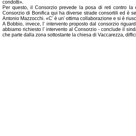
condotti».
Per questo, il
Consorzio
prevede la posa di reti contro la 
Consorzio
di
Bonifica
qui ha diverse strade consortili ed è s
Antonio Mazzocchi. «C' è un' ottima collaborazione e si è riusc
A Bobbio, invece, l' intervento proposto dal consorzio riguar
abbiamo richiesto l' intervento al
Consorzio
- conclude il sin
che parte dalla zona sottostante la chiesa di Vaccarezza, diffic