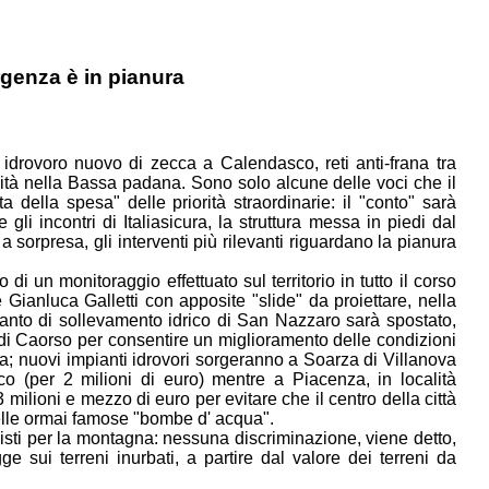
rgenza è in pianura
drovoro nuovo di zecca a Calendasco, reti anti-frana tra
bilità nella Bassa padana. Sono solo alcune delle voci che il
a della spesa" delle priorità straordinarie: il "conto" sarà
i incontri di Italiasicura, la struttura messa in piedi dal
 sorpresa, gli interventi più rilevanti riguardano la pianura
 di un monitoraggio effettuato sul territorio in tutto il corso
 Gianluca Galletti con apposite "slide" da proiettare, nella
ianto di sollevamento idrico di San Nazzaro sarà spostato,
 di Caorso per consentire un miglioramento delle condizioni
a; nuovi impianti idrovori sorgeranno a Soarza di Villanova
o (per 2 milioni di euro) mentre a Piacenza, in località
ilioni e mezzo di euro per evitare che il centro della città
delle ormai famose "bombe d' acqua".
evisti per la montagna: nessuna discriminazione, viene detto,
 sui terreni inurbati, a partire dal valore dei terreni da