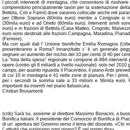
I piccoli interventi di montagna, che consentono di risolvere
comprendono principalmente lavori per la sistemazione della vi
Bettola, Coli e Farini) dove saranno collocate anche reti para
per Ottone Soprano (60mila euro) mentre a Cerignale si in
(30mila euro) e ad Oneto (60mila euro). Interventi simili so
euro) e in frazioni di Bettola (Casa Matteo, Crognito, Malvez
euro sono destinati alle frazioni Campagna, Maradina, Pianad
(Ferriere).
Ma con quali dati l' Unione
bonifiche
Emilia Romagna (
Urb
presenteranno a Roma? Innanzitutto c' è un generale peggi
segnare un aumento del rischio del 10 per cento (il 40 per cent
La "lista della spesa" regionale si compone di 894 interventi
opere (contro gli 8 miliardi a livello
nazionale
): solo nel 2010 
campo, per quanto riguarda il Piacentino, il piano
Anbi
prevede
di cui 10 in montagna e 41 nelle zone di pianura. Per i primi,
per i secondi la somma sale a 33 milioni e 56mila euro. Re
importanti da inserirli nel piano Italiasicura.
Cristian Brusamonti
(crib) Sarà lui, assieme al direttore Massimo Bonacini, a buss
Bonifica
italiani. Il presidente del
Consorzio
di
Bonifica
di Pia
di un' apertura del Governo verso il tema del dissesto. «Chi 
l' attività che svolgiamo ogni giorno? È nel nostro dna».