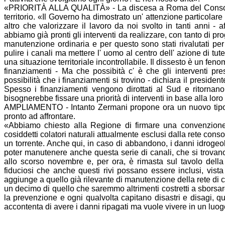
«PRIORITÀ ALLA QUALITÀ» - La discesa a Roma del
Conso
territorio. «Il Governo ha dimostrato un' attenzione particolar
altro che valorizzare il lavoro da noi svolto in tanti anni - 
abbiamo già pronti gli interventi da realizzare, con tanto di pro
manutenzione ordinaria e per questo sono stati rivalutati per
pulire i canali ma mettere l' uomo al centro dell' azione di t
una situazione territoriale incontrollabile. Il dissesto è un fen
finanziamenti - Ma che possibità c' è che gli interventi p
possibilità che i finanziamenti si trovino - dichiara il presiden
Spesso i finanziamenti vengono dirottati al Sud e ritornano 
bisognerebbe fissare una priorità di interventi in base alla loro
AMPLIAMENTO - Intanto
Zermani
propone ora un nuovo tipo 
pronto ad affrontare.
«Abbiamo chiesto alla Regione di firmare una convenzione p
cosiddetti colatori naturali attualmente esclusi dalla rete
consor
un torrente. Anche qui, in caso di abbandono, i danni idrogeol
poter manutenere anche questa serie di canali, che si trovano
allo scorso novembre e, per ora, è rimasta sul tavolo de
fiduciosi che anche questi rivi possano essere inclusi, vista 
aggiunge a quello già rilevante di manutenzione della rete di
un decimo di quello che saremmo altrimenti costretti a sborsa
la prevenzione e ogni qualvolta capitano disastri e disagi, qu
accontenta di avere i danni ripagati ma vuole vivere in un luog