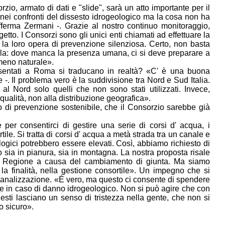
rzio
, armato di dati e "slide", sarà un atto importante per il
e nei confronti del dissesto idrogeologico ma la cosa non ha
afferma
Zermani
-. Grazie al nostro continuo monitoraggio,
getto. I
Consorzi
sono gli unici enti chiamati ad effettuare la
 la loro opera di prevenzione silenziosa. Certo, non basta
utela: dove manca la presenza umana, ci si deve preparare a
omeno naturale».
resentati a Roma si traducano in realtà? «C' è una buona
te -. Il problema vero è la suddivisione tra Nord e Sud Italia.
al Nord solo quelli che non sono stati utilizzati. Invece,
 qualità, non alla distribuzione geografica».
di prevenzione sostenibile, che il
Consorzio
sarebbe già
er consentirci di gestire una serie di corsi d' acqua, i
tile
. Si tratta di corsi d' acqua a metà strada tra un canale e
ogici potrebbero essere elevati. Così, abbiamo richiesto di
 sia in pianura, sia in montagna. La nostra proposta risale
lla Regione a causa del cambiamento di giunta. Ma siamo
la finalità, nella gestione
consortile
». Un impegno che si
 canalizzazione. «È vero, ma questo ci consente di spendere
re in caso di danno idrogeologico. Non si può agire che con
esti lasciano un senso di tristezza nella gente, che non si
o sicuro».