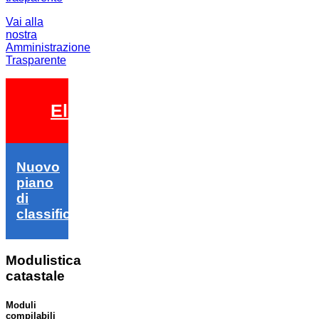
Vai alla
nostra
Amministrazione
Trasparente
Elezioni 2026
Nuovo
piano
di
classifica
Modulistica
catastale
Moduli
compilabili