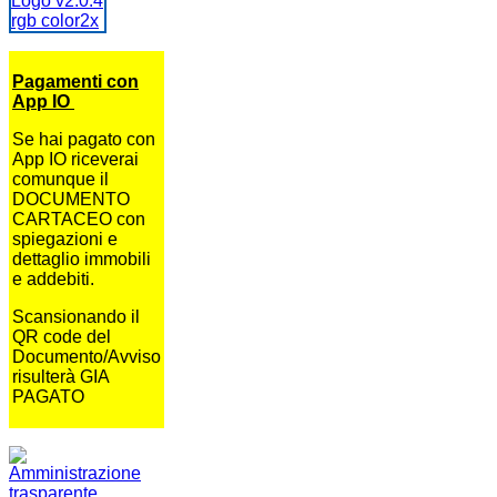
Pagamenti con
App IO
Se hai pagato con
App IO riceverai
comunque il
DOCUMENTO
CARTACEO con
spiegazioni e
dettaglio immobili
e addebiti.
Scansionando il
QR code del
Documento/Avviso
risulterà GIA
PAGATO