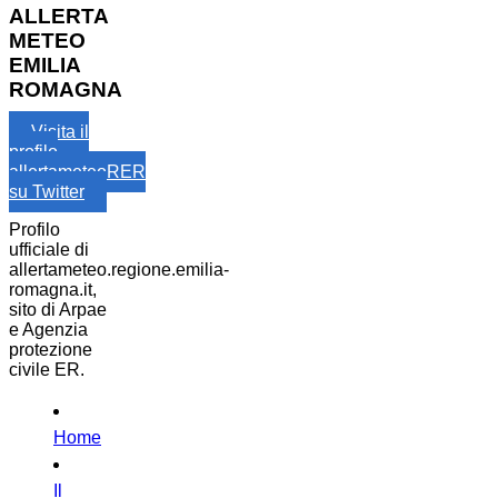
ALLERTA
METEO
EMILIA
ROMAGNA
Visita il
profilo
allertameteoRER
su Twitter
Profilo
ufficiale di
allertameteo.regione.emilia-
romagna.it,
sito di Arpae
e Agenzia
protezione
civile ER.
Home
Il