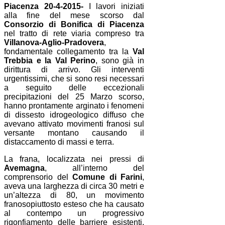
Piacenza 20-4-2015-
I lavori iniziati
alla fine del mese scorso dal
Consorzio di Bonifica di Piacenza
nel tratto di rete viaria compreso tra
Villanova-Aglio-Pradovera
,
fondamentale collegamento tra la
Val
Trebbia e la Val Perino
, sono già in
dirittura di arrivo. Gli interventi
urgentissimi, che si sono resi necessari
a seguito delle eccezionali
precipitazioni del 25 Marzo scorso,
hanno prontamente arginato i fenomeni
di dissesto idrogeologico diffuso che
avevano attivato movimenti franosi sul
versante montano causando il
distaccamento di massi e terra.
La frana, localizzata nei pressi di
Avemagna
, all’interno del
comprensorio del
Comune di Farini
,
aveva una larghezza di circa 30 metri e
un’altezza di 80, un movimento
franosopiuttosto esteso che ha causato
al contempo un progressivo
rigonfiamento delle barriere esistenti,