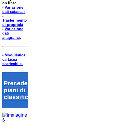
on line:
-
Variazione
dati catastali
-
Trasferimento
di proprietà
-
Variazione
dati
anagrafici
.
- Modulistica
cartacea
scaricabile.
Precedenti
piani di
classifica