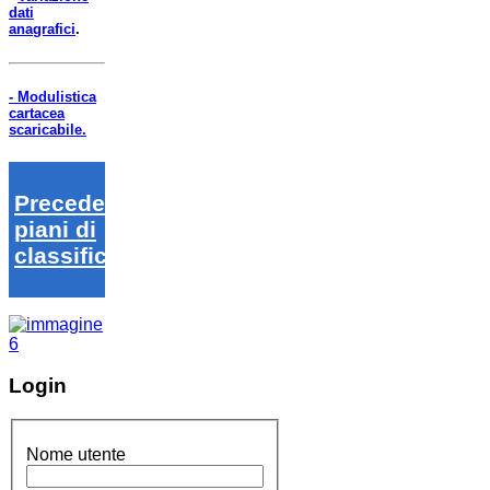
dati
anagrafici
.
- Modulistica
cartacea
scaricabile.
Precedenti
piani di
classifica
Login
Nome utente