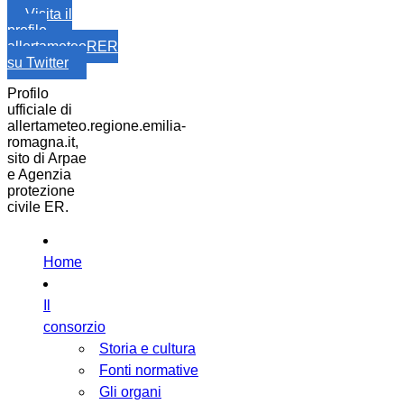
Visita il
profilo
allertameteoRER
su Twitter
Profilo
ufficiale di
allertameteo.regione.emilia-
romagna.it,
sito di Arpae
e Agenzia
protezione
civile ER.
Home
Il
consorzio
Storia e cultura
Fonti normative
Gli organi