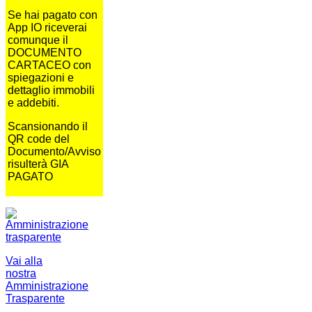
Se hai pagato con
App IO riceverai
comunque il
DOCUMENTO
CARTACEO con
spiegazioni e
dettaglio immobili
e addebiti.
Scansionando il
QR code del
Documento/Avviso
risulterà GIA
PAGATO
Vai alla
nostra
Amministrazione
Trasparente