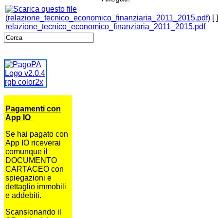
[ ]
relazione_tecnico_economico_finanziaria_2011_2015.pdf
Pagamenti con
App IO
Se hai pagato con
App IO riceverai
comunque il
DOCUMENTO
CARTACEO con
spiegazioni e
dettaglio immobili
e addebiti.
Scansionando il