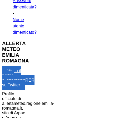
Password
dimenticata?
Nome
utente
dimenticato?
ALLERTA
METEO
EMILIA
ROMAGNA
Visita il
profilo
allertameteoRER
su Twitter
Profilo
ufficiale di
allertameteo.regione.emilia-
romagna.it,
sito di Arpae
e Agenzia