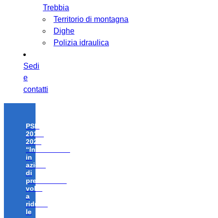
Trebbia
Territorio di montagna
Dighe
Polizia idraulica
Sedi
e
contatti
PSR
2014-
2020
“Investimenti
in
azioni
di
prevenzione
volte
a
ridurre
le