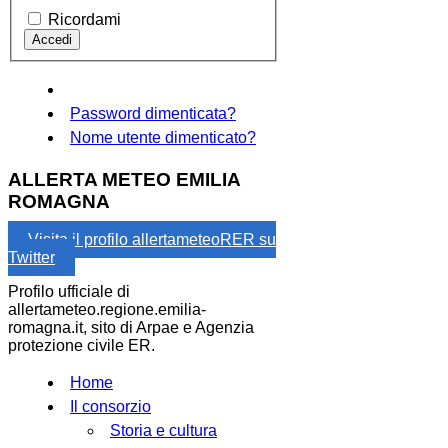
Ricordami
Password dimenticata?
Nome utente dimenticato?
ALLERTA METEO EMILIA
ROMAGNA
Visita il profilo allertameteoRER su
Twitter
Profilo ufficiale di
allertameteo.regione.emilia-
romagna.it, sito di Arpae e Agenzia
protezione civile ER.
Home
Il consorzio
Storia e cultura