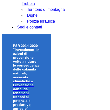
Trebbia
Territorio di montagna
Dighe
Polizia idraulica
Sedi e contatti
PSR 2014-2020
“Investimenti in
azioni di
prevenzione
volte a ridurre
le conseguenze
delle calamità
naturali,
avversità
climatiche –
Prevenzione
danni da
fenomeni
franosi al
potenziale
produttivo
agricolo”