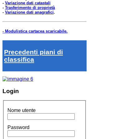
-
Variazione dati catastali
-
Trasferimento di proprietà
-
Variazione dati anagrafici
.
- Modulistica cartacea scaricabile.
Precedenti piani di
classifica
Login
Nome utente
Password