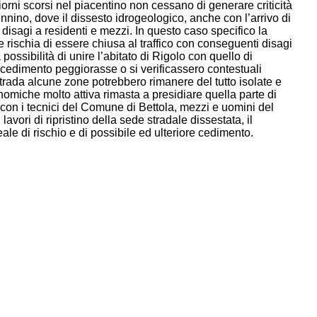
giorni scorsi nel piacentino non cessano di generare criticità
nnino, dove il dissesto idrogeologico, anche con l’arrivo di
 disagi a residenti e mezzi.
In questo caso specifico la
e rischia di essere chiusa al traffico con conseguenti disagi
possibilità di unire l’abitato di Rigolo con quello di
 cedimento peggiorasse o si verificassero contestuali
strada alcune zone potrebbero rimanere del tutto isolate e
nomiche molto attiva rimasta a presidiare quella parte di
e con i tecnici del Comune di Bettola, mezzi e uomini del
lavori di ripristino della sede stradale dissestata, il
le di rischio e di possibile ed ulteriore cedimento.