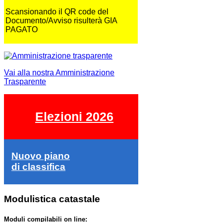
Scansionando il QR code del
Documento/Avviso risulterà GIA
PAGATO
Vai alla nostra Amministrazione
Trasparente
Elezioni 2026
Nuovo piano
di classifica
Modulistica catastale
Moduli compilabili on line: