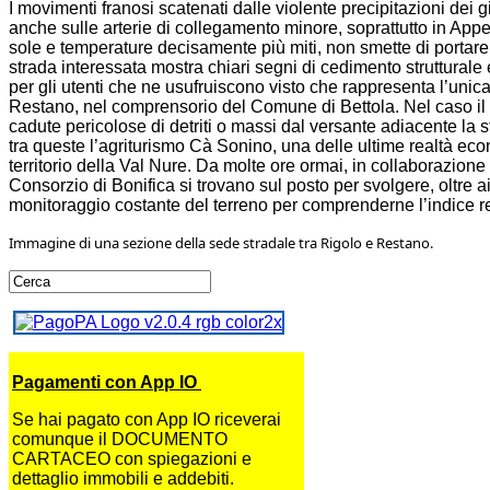
I movimenti franosi scatenati dalle violente precipitazioni dei 
anche sulle arterie di collegamento minore, soprattutto in Appe
sole e temperature decisamente più miti, non smette di portare
strada interessata mostra chiari segni di cedimento strutturale 
per gli utenti che ne usufruiscono visto che rappresenta l’unica 
Restano, nel comprensorio del Comune di Bettola.
Nel caso il
cadute pericolose di detriti o massi dal versante adiacente la 
tra queste l’agriturismo Cà Sonino, una delle ultime realtà eco
territorio della Val Nure. Da molte ore ormai, in collaborazion
Consorzio di Bonifica si trovano sul posto per svolgere, oltre ai 
monitoraggio costante del terreno per comprenderne l’indice rea
Immagine di una sezione della sede stradale tra Rigolo e Restano.
Pagamenti con App IO
Se hai pagato con App IO riceverai
comunque il DOCUMENTO
CARTACEO con spiegazioni e
dettaglio immobili e addebiti.