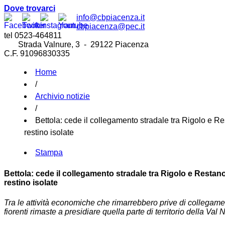
Dove trovarci
info@cbpiacenza.it
cbpiacenza@pec.it
tel 0523-464811
Strada Valnure, 3 - 29122 Piacenza
C.F. 91096830335
Home
/
Archivio notizie
/
Bettola: cede il collegamento stradale tra Rigolo e Re
restino isolate
Stampa
Bettola: cede il collegamento stradale tra Rigolo e Restano.
restino isolate
Tra le attività economiche che rimarrebbero prive di collegame
fiorenti rimaste a presidiare quella parte di territorio della Val 