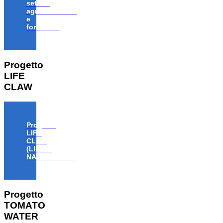
settore
agroalimentare
e
forestale”
Progetto
LIFE
CLAW
Progetto
LIFE
CLAW
(LIFE18
NAT/IT/000806)
Progetto
TOMATO
WATER