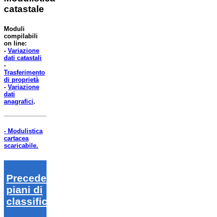
catastale
Moduli
compilabili
on line:
-
Variazione
dati catastali
-
Trasferimento
di proprietà
-
Variazione
dati
anagrafici
.
- Modulistica
cartacea
scaricabile.
Precedenti
piani di
classifica