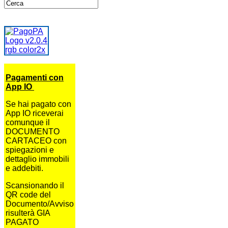
Pagamenti con
App IO
Se hai pagato con
App IO riceverai
comunque il
DOCUMENTO
CARTACEO con
spiegazioni e
dettaglio immobili
e addebiti.
Scansionando il
QR code del
Documento/Avviso
risulterà GIA
PAGATO