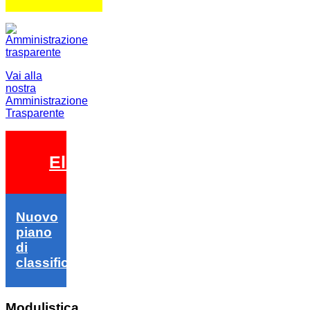
Vai alla
nostra
Amministrazione
Trasparente
Elezioni 2026
Nuovo
piano
di
classifica
Modulistica