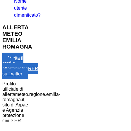
Nome
utente
dimenticato?
ALLERTA
METEO
EMILIA
ROMAGNA
Visita il
profilo
allertameteoRER
su Twitter
Profilo
ufficiale di
allertameteo.regione.emilia-
romagna.it,
sito di Arpae
e Agenzia
protezione
civile ER.