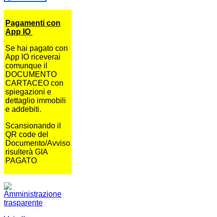
Pagamenti con
App IO
Se hai pagato con
App IO riceverai
comunque il
DOCUMENTO
CARTACEO con
spiegazioni e
dettaglio immobili
e addebiti.
Scansionando il
QR code del
Documento/Avviso
risulterà GIA
PAGATO