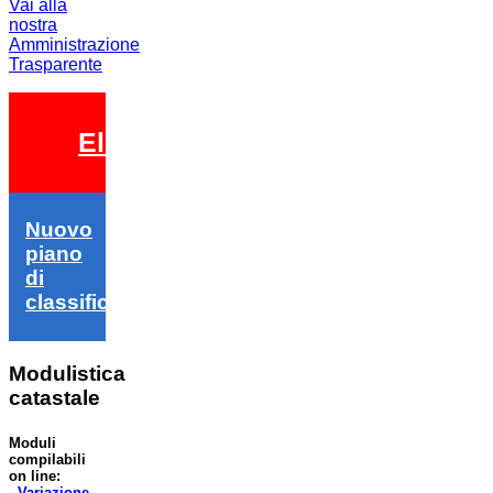
Vai alla
nostra
Amministrazione
Trasparente
Elezioni 2026
Nuovo
piano
di
classifica
Modulistica
catastale
Moduli
compilabili
on line:
-
Variazione