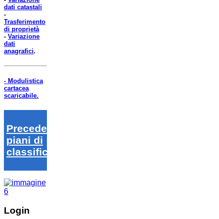
dati catastali
-
Trasferimento
di proprietà
-
Variazione
dati
anagrafici
.
- Modulistica
cartacea
scaricabile.
Precedenti
piani di
classifica
Login