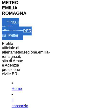
METEO
EMILIA
ROMAGNA
Visita il
profilo
allertameteoRER
su Twitter
Profilo
ufficiale di
allertameteo.regione.emilia-
romagna.it,
sito di Arpae
e Agenzia
protezione
civile ER.
Home
Il
consorzio