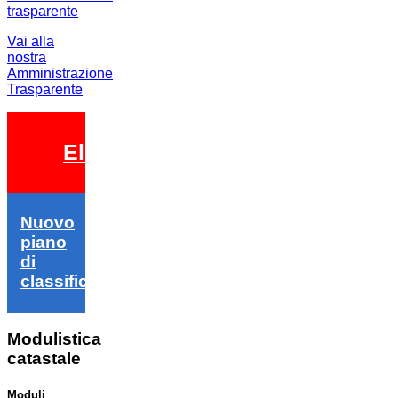
Vai alla
nostra
Amministrazione
Trasparente
Elezioni 2026
Nuovo
piano
di
classifica
Modulistica
catastale
Moduli