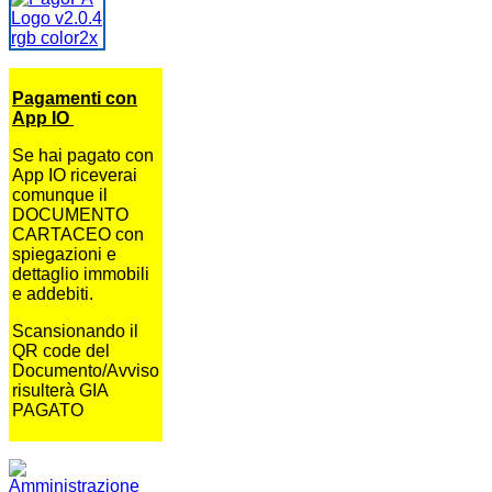
Pagamenti con
App IO
Se hai pagato con
App IO riceverai
comunque il
DOCUMENTO
CARTACEO con
spiegazioni e
dettaglio immobili
e addebiti.
Scansionando il
QR code del
Documento/Avviso
risulterà GIA
PAGATO