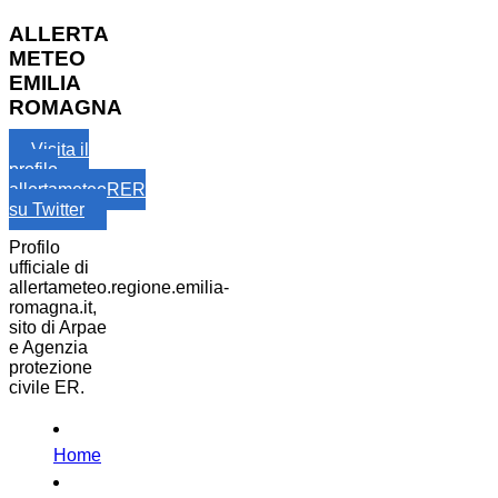
ALLERTA
METEO
EMILIA
ROMAGNA
Visita il
profilo
allertameteoRER
su Twitter
Profilo
ufficiale di
allertameteo.regione.emilia-
romagna.it,
sito di Arpae
e Agenzia
protezione
civile ER.
Home