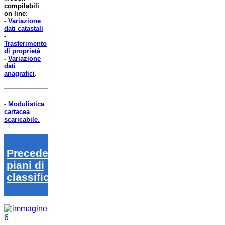
compilabili
on line:
-
Variazione
dati catastali
-
Trasferimento
di proprietà
-
Variazione
dati
anagrafici
.
- Modulistica
cartacea
scaricabile.
Precedenti
piani di
classifica