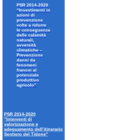
PSR 2014-2020
“Investimenti in
azioni di
prevenzione
volte a ridurre
le conseguenze
delle calamità
naturali,
avversità
climatiche –
Prevenzione
danni da
fenomeni
franosi al
potenziale
produttivo
agricolo”
PSR 2014-2020
"Interventi di
valorizzazione e
adeguamento dell’itinerario
Sentiero del Tidone"