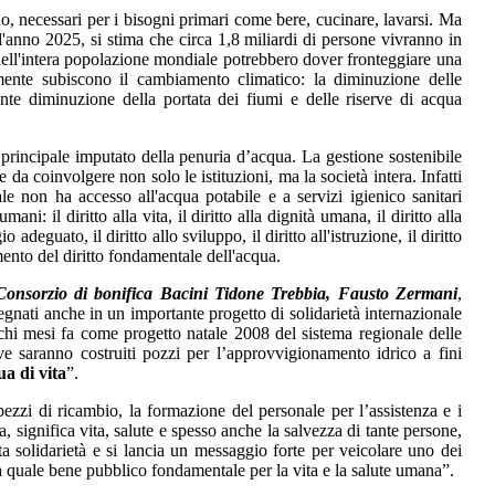
no, necessari per i bisogni primari come bere, cucinare, lavarsi. Ma
'anno 2025, si stima che circa 1,8 miliardi di persone vivranno in
dell'intera popolazione mondiale potrebbero dover fronteggiare una
ente subiscono il cambiamento climatico: la diminuzione delle
ente diminuzione della portata dei fiumi e delle riserve di acqua
 principale imputato della penuria d’acqua. La gestione sostenibile
da coinvolgere non solo le istituzioni, ma la società intera. Infatti
e non ha accesso all'acqua potabile e a servizi igienico sanitari
ani: il diritto alla vita, il diritto alla dignità umana, il diritto alla
io adeguato, il diritto allo sviluppo, il diritto all'istruzione, il diritto
mento del diritto fondamentale dell'acqua.
 Consorzio di bonifica Bacini Tidone Trebbia, Fausto Zermani
,
egnati anche in un importante progetto di solidarietà internazionale
ochi mesi fa come progetto natale 2008 del sistema regionale delle
e saranno costruiti pozzi per l’approvvigionamento idrico a fini
a di vita
”.
pezzi di ricambio, la formazione del personale per l’assistenza e i
sa, significa vita, salute e spesso anche la salvezza di tante persone,
 solidarietà e si lancia un messaggio forte per veicolare uno dei
rica quale bene pubblico fondamentale per la vita e la salute umana”.