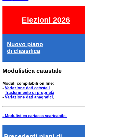
Elezioni 2026
Nuovo piano
di classifica
Modulistica catastale
Moduli compilabili on line:
-
Variazione dati catastali
-
Trasferimento di proprietà
-
Variazione dati anagrafici
.
- Modulistica cartacea scaricabile.
Precedenti piani di