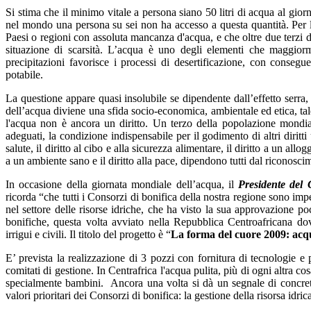
Si stima che il minimo vitale a persona siano 50 litri di acqua al gior
nel mondo una persona su sei non ha accesso a questa quantità. Per l
Paesi o regioni con assoluta mancanza d'acqua, e che oltre due terzi 
situazione di scarsità.
L’acqua è uno degli elementi che maggiorm
precipitazioni favorisce i processi di desertificazione, con consegu
potabile.
La questione appare quasi insolubile se dipendente dall’effetto serra,
dell’acqua diviene una sfida socio-economica, ambientale ed etica, tale 
l'acqua non è ancora un diritto. Un terzo della popolazione mondial
adeguati, la condizione indispensabile per il godimento di altri diritti um
salute, il diritto al cibo e alla sicurezza alimentare, il diritto a un allogg
a un ambiente sano e il diritto alla pace, dipendono tutti dal riconosci
In occasione della giornata mondiale dell’acqua, il
Presidente del
ricorda “che tutti i Consorzi di bonifica della nostra regione sono imp
nel settore delle risorse idriche, che ha visto la sua approvazione p
bonifiche, questa volta avviato nella Repubblica Centroafricana dov
irrigui e civili. Il titolo del progetto è “
La forma del cuore 2009: acqu
E’ prevista la realizzazione di 3 pozzi con fornitura di tecnologie e 
comitati di gestione. In Centrafrica l'acqua pulita, più di ogni altra co
specialmente bambini. Ancora una volta si dà un segnale di concreta
valori prioritari dei Consorzi di bonifica: la gestione della risorsa id