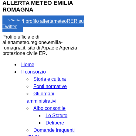
ALLERTA METEO EMILIA
ROMAGNA
Visita il profilo allertameteoRER su
Twitter
Profilo ufficiale di
allertameteo.regione.emilia-
romagna.it, sito di Arpae e Agenzia
protezione civile ER.
Home
Il consorzio
Storia e cultura
Fonti normative
Gli organi
amministrativi
Albo consortile
Lo Statuto
Delibere
Domande frequenti