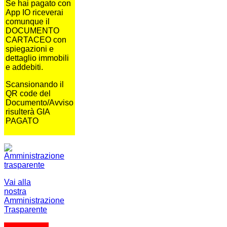
Se hai pagato con
App IO riceverai
comunque il
DOCUMENTO
CARTACEO con
spiegazioni e
dettaglio immobili
e addebiti.
Scansionando il
QR code del
Documento/Avviso
risulterà GIA
PAGATO
Vai alla
nostra
Amministrazione
Trasparente