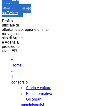
Visita il
profilo
allertameteoRER
su Twitter
Profilo
ufficiale di
allertameteo.regione.emilia-
romagna.it,
sito di Arpae
e Agenzia
protezione
civile ER.
Home
Il
consorzio
Storia e cultura
Fonti normative
Gli organi
amministrativi