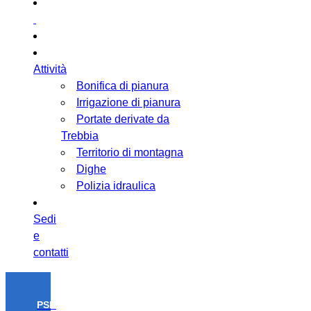
Attività
Bonifica di pianura
Irrigazione di pianura
Portate derivate da
Trebbia
Territorio di montagna
Dighe
Polizia idraulica
Sedi
e
contatti
PSR