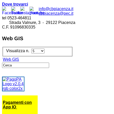
Dove trovarci
info@cbpiacenza.it
cbpiacenza@pec.it
tel 0523-464811
Strada Valnure, 3 - 29122 Piacenza
C.F. 91096830335
Web GIS
Visualizza n.
Web GIS
Pagamenti con
App IO