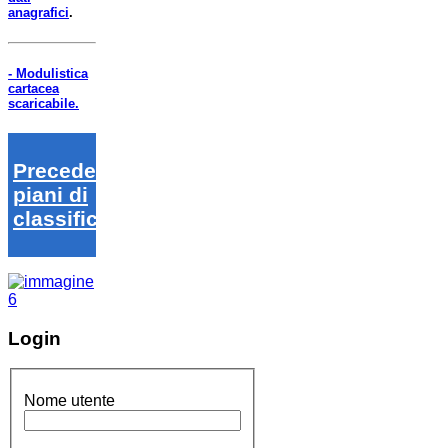
anagrafici
.
- Modulistica
cartacea
scaricabile.
Precedenti
piani di
classifica
Login
Nome utente