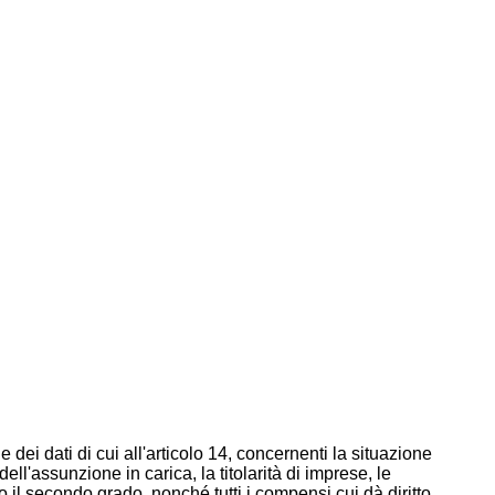
cipazioni azionarie proprie, dei
tti i compensi cui da diritto
nistrativa pecuniaria da 500 a
comunicazione e il relativo
ione o organismo interessato.
articoio 22, comma 2, da' luogo
euro a carico del responsabile
inistratori societari che non
 compenso entro trenta giorni dal
a giorni dal percepimento.
rita' amministrativa competente
89.
ei dati di cui all'articolo 14, concernenti la situazione
ll'assunzione in carica, la titolarità di imprese, le
o il secondo grado, nonché tutti i compensi cui dà diritto