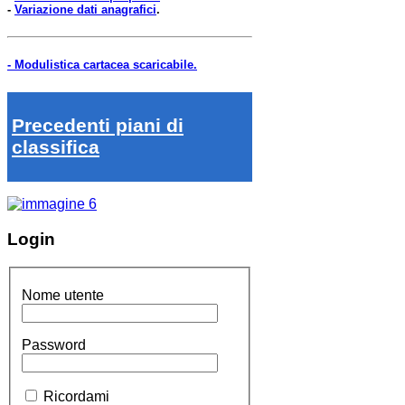
-
Variazione dati anagrafici
.
- Modulistica cartacea scaricabile.
Precedenti piani di
classifica
Login
Nome utente
Password
Ricordami