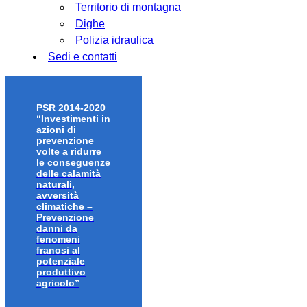
Territorio di montagna
Dighe
Polizia idraulica
Sedi e contatti
PSR 2014-2020
“Investimenti in
azioni di
prevenzione
volte a ridurre
le conseguenze
delle calamità
naturali,
avversità
climatiche –
Prevenzione
danni da
fenomeni
franosi al
potenziale
produttivo
agricolo”