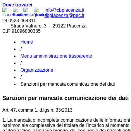
dell'assunzione in carica, la titolarità di imprese, le parte
Dove trovarci
coniuge e dei parenti entro il secondo grado, nonché tu
info@cbpiacenza.it
l'assunzione della carica, da' luogo a una sanzione ammi
10.000 euro a carico del responsabile della mancata 
cbpiacenza@pec.it
provvedimento e pubblicato sul sito internet dell'amministraz
tel 0523-464811
2.
La violazione degli obblighi di pubblicazione di cui aH'
Strada Valnure, 3 - 29122 Piacenza
ad una sanzione amministrativa pecuniaria da 500 a 10.000 
C.F. 91096830335
della violazione. La stessa sanzione si applica agli amm
comunicano ai soci pubblici il proprio incarico ed il relativo
conferimento ovvero, per le indennità' di risultato, entro trent
Home
3.
Le sanzioni di cui ai commi 1 e 2 sono irrogate daH'auto
in base a quanto previsto dalla legge 24 novembre 1981, n. 6
/
Menu amministrazione trasparente
/
Organizzazione
/
Sanzioni per mancata comunicazione dei dati
Sanzioni per mancata comunicazione dei dati
Art. 47, comma 1, d.lgs n. 33/2013
1. La mancata o incompleta comunicazione delle informazioni e d
patrimoniale complessiva del titolare dell'incarico al momento de
partecipazioni azionarie proprie, dei coniuge e dei parenti entr