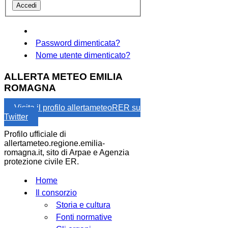
Password dimenticata?
Nome utente dimenticato?
ALLERTA METEO EMILIA
ROMAGNA
Visita il profilo allertameteoRER su
Twitter
Profilo ufficiale di
allertameteo.regione.emilia-
romagna.it, sito di Arpae e Agenzia
protezione civile ER.
Home
Il consorzio
Storia e cultura
Fonti normative