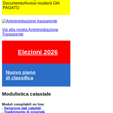
Documento/Avviso risulterà GIA
PAGATO
Vai alla nostra Amministrazione
Trasparente
Elezioni 2026
Nuovo piano
di classifica
Modulistica catastale
Moduli compilabili on line:
-
Variazione dati catastali
-
Trasferimento di proprietà