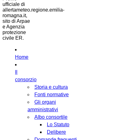
ufficiale di
allertameteo.regione.emilia-
romagna.it,
sito di Arpae
e Agenzia
protezione
civile ER.
Home
Il
consorzio
Storia e cultura
Fonti normative
Gli organi
amministrativi
Albo consortile
Lo Statuto
Delibere
Domande frequenti