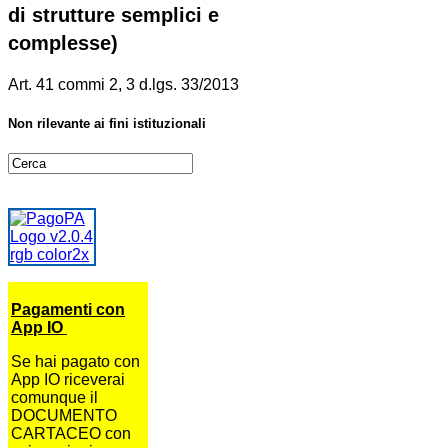
di strutture semplici e
complesse)
Art. 41 commi 2, 3 d.lgs. 33/2013
Non rilevante ai fini istituzionali
Pagamenti con
App IO
Se hai pagato con
App IO riceverai
comunque il
DOCUMENTO
CARTACEO con