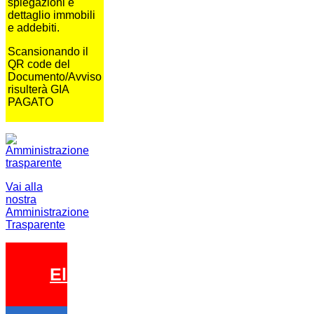
spiegazioni e
dettaglio immobili
e addebiti.
Scansionando il
QR code del
Documento/Avviso
risulterà GIA
PAGATO
Vai alla
nostra
Amministrazione
Trasparente
Elezioni 2026