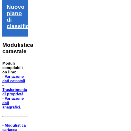
Nuovo
piano
di
classifica
Modulistica
catastale
Moduli
compilabili
on line:
-
Variazione
dati catastali
-
Trasferimento
di proprietà
-
Variazione
dati
anagrafici
.
- Modulistica
cartacea