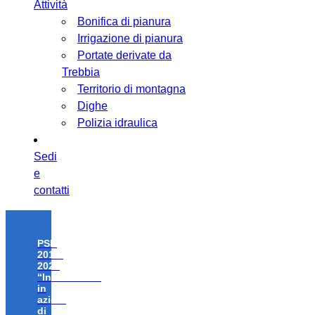
Attività
Bonifica di pianura
Irrigazione di pianura
Portate derivate da
Trebbia
Territorio di montagna
Dighe
Polizia idraulica
Sedi
e
contatti
PSR
2014-
2020
“Investimenti
in
azioni
di