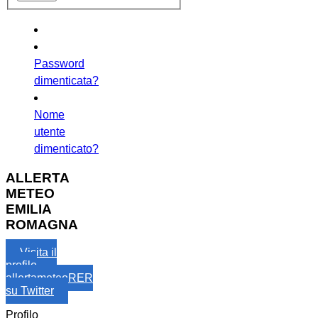
Password
dimenticata?
Nome
utente
dimenticato?
ALLERTA
METEO
EMILIA
ROMAGNA
Visita il
profilo
allertameteoRER
su Twitter
Profilo