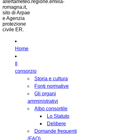
allertameteo.regione.emilia-
romagna.it,
sito di Arpae
e Agenzia
protezione
civile ER.
Home
Il
consorzio
Storia e cultura
Fonti normative
Gli organi
amministrativi
Albo consortile
Lo Statuto
Delibere
Domande frequenti
(FAQ)