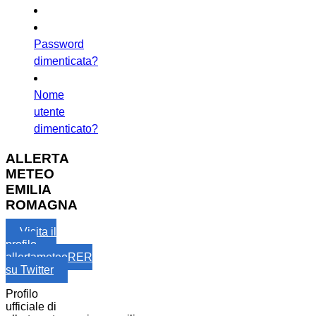
Password
dimenticata?
Nome
utente
dimenticato?
ALLERTA
METEO
EMILIA
ROMAGNA
Visita il
profilo
allertameteoRER
su Twitter
Profilo
ufficiale di