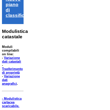
piano
di
classifica
Modulistica
catastale
Moduli
compilabili
on line:
-
Variazione
dati catastali
-
Trasferimento
di proprietà
-
Variazione
dati
anagrafici
.
- Modulistica
cartacea
scaricabile.