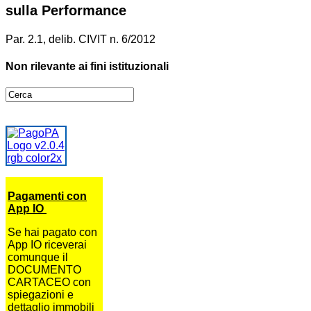
sulla Performance
Par. 2.1, delib. CIVIT n. 6/2012
Non rilevante ai fini istituzionali
Pagamenti con
App IO
Se hai pagato con
App IO riceverai
comunque il
DOCUMENTO
CARTACEO con
spiegazioni e
dettaglio immobili