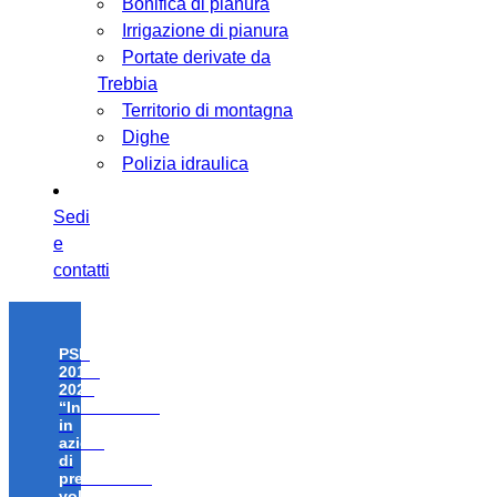
Bonifica di pianura
Irrigazione di pianura
Portate derivate da
Trebbia
Territorio di montagna
Dighe
Polizia idraulica
Sedi
e
contatti
PSR
2014-
2020
“Investimenti
in
azioni
di
prevenzione
volte