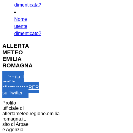
dimenticata?
Nome
utente
dimenticato?
ALLERTA
METEO
EMILIA
ROMAGNA
Visita il
profilo
allertameteoRER
su Twitter
Profilo
ufficiale di
allertameteo.regione.emilia-
romagna.it,
sito di Arpae
e Agenzia