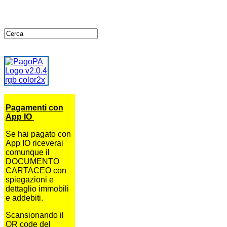
Pagamenti con
App IO
Se hai pagato con
App IO riceverai
comunque il
DOCUMENTO
CARTACEO con
spiegazioni e
dettaglio immobili
e addebiti.
Scansionando il
QR code del