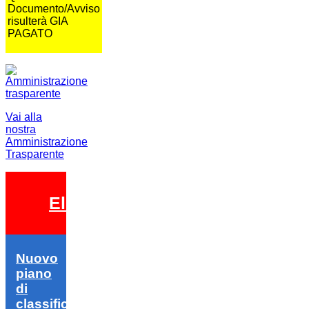
Documento/Avviso
risulterà GIA
PAGATO
Vai alla
nostra
Amministrazione
Trasparente
Elezioni 2026
Nuovo
piano
di
classifica