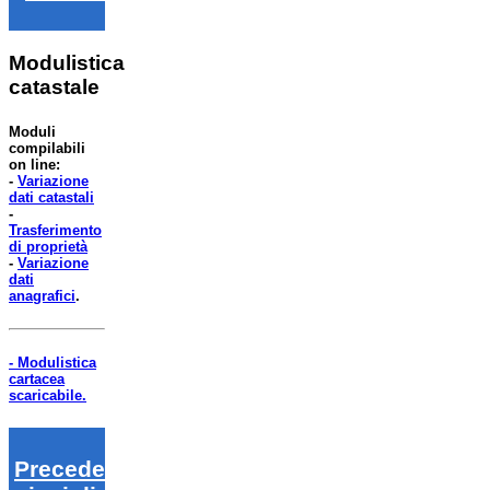
Modulistica
catastale
Moduli
compilabili
on line:
-
Variazione
dati catastali
-
Trasferimento
di proprietà
-
Variazione
dati
anagrafici
.
- Modulistica
cartacea
scaricabile.
Precedenti