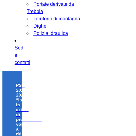
Portate derivate da
Trebbia
Territorio di montagna
Dighe
Polizia idraulica
Sedi
e
contatti
PSR
2014-
2020
“Investimenti
in
azioni
di
prevenzione
volte
a
ridurre