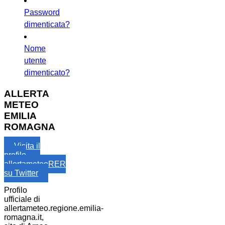
Password
dimenticata?
Nome
utente
dimenticato?
ALLERTA
METEO
EMILIA
ROMAGNA
Visita il
profilo
allertameteoRER
su Twitter
Profilo
ufficiale di
allertameteo.regione.emilia-
romagna.it,