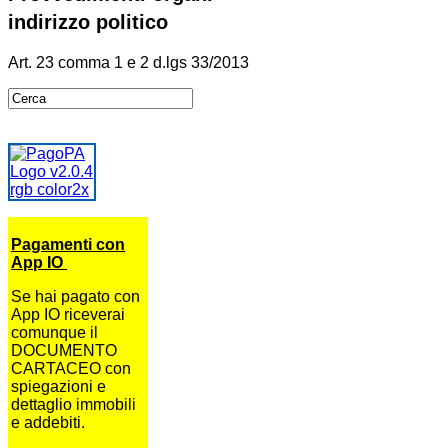
indirizzo politico
Art. 23 comma 1 e 2 d.lgs 33/2013
Pagamenti con
App IO
Se hai pagato con
App IO riceverai
comunque il
DOCUMENTO
CARTACEO con
spiegazioni e
dettaglio immobili
e addebiti.