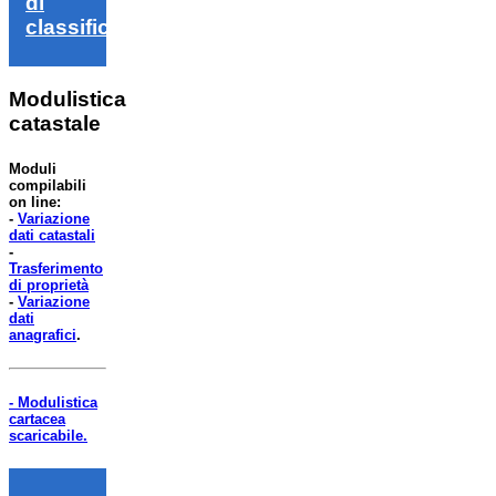
di
classifica
Modulistica
catastale
Moduli
compilabili
on line:
-
Variazione
dati catastali
-
Trasferimento
di proprietà
-
Variazione
dati
anagrafici
.
- Modulistica
cartacea
scaricabile.