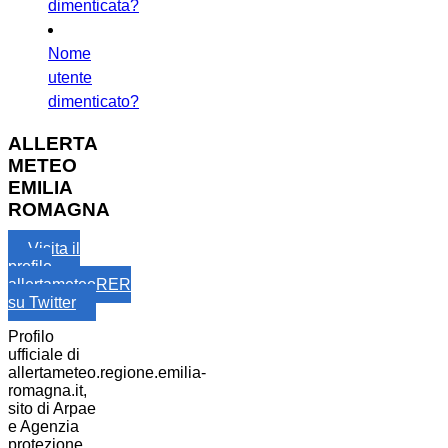
dimenticata?
Nome
utente
dimenticato?
ALLERTA
METEO
EMILIA
ROMAGNA
Visita il
profilo
allertameteoRER
su Twitter
Profilo
ufficiale di
allertameteo.regione.emilia-
romagna.it,
sito di Arpae
e Agenzia
protezione