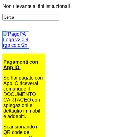
Non rilevante ai fini istituzionali
Pagamenti con
App IO
Se hai pagato con
App IO riceverai
comunque il
DOCUMENTO
CARTACEO con
spiegazioni e
dettaglio immobili
e addebiti.
Scansionando il
QR code del