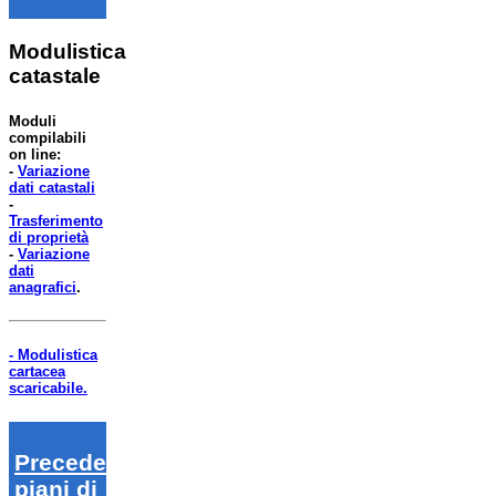
Modulistica
catastale
Moduli
compilabili
on line:
-
Variazione
dati catastali
-
Trasferimento
di proprietà
-
Variazione
dati
anagrafici
.
- Modulistica
cartacea
scaricabile.
Precedenti
piani di