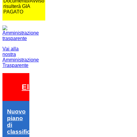
Documento/Avviso
risulterà GIA
PAGATO
Vai alla
nostra
Amministrazione
Trasparente
Elezioni 2026
Nuovo
piano
di
classifica