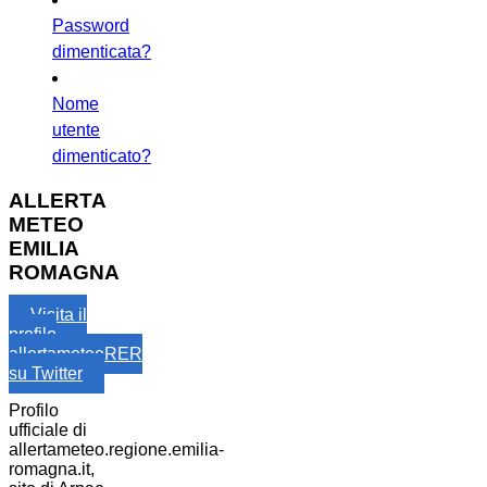
Password
dimenticata?
Nome
utente
dimenticato?
ALLERTA
METEO
EMILIA
ROMAGNA
Visita il
profilo
allertameteoRER
su Twitter
Profilo
ufficiale di
allertameteo.regione.emilia-
romagna.it,