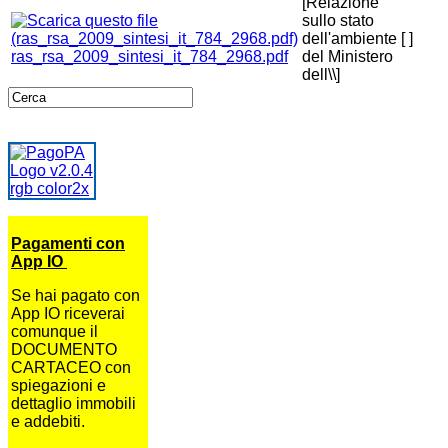
[Relazione
sullo stato
dell'ambiente
[ ]
ras_rsa_2009_sintesi_it_784_2968.pdf
del Ministero
dell\\]
Pagamenti con
App IO
Se hai pagato con
App IO riceverai
comunque il
DOCUMENTO
CARTACEO con
spiegazioni e
dettaglio immobili
e addebiti.