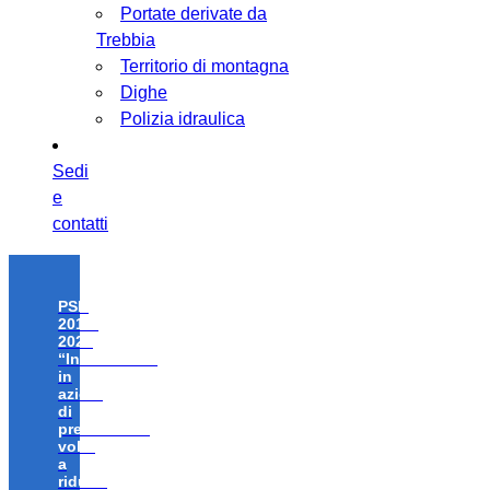
Portate derivate da
Trebbia
Territorio di montagna
Dighe
Polizia idraulica
Sedi
e
contatti
PSR
2014-
2020
“Investimenti
in
azioni
di
prevenzione
volte
a
ridurre