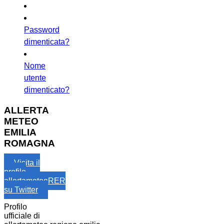
Password
dimenticata?
Nome
utente
dimenticato?
ALLERTA
METEO
EMILIA
ROMAGNA
Visita il
profilo
allertameteoRER
su Twitter
Profilo
ufficiale di