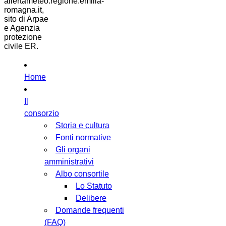
allertameteo.regione.emilia-
romagna.it,
sito di Arpae
e Agenzia
protezione
civile ER.
Home
Il
consorzio
Storia e cultura
Fonti normative
Gli organi
amministrativi
Albo consortile
Lo Statuto
Delibere
Domande frequenti
(FAQ)