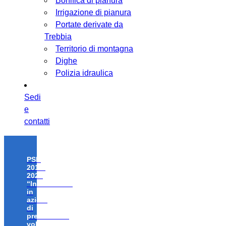
Bonifica di pianura
Irrigazione di pianura
Portate derivate da
Trebbia
Territorio di montagna
Dighe
Polizia idraulica
Sedi
e
contatti
PSR
2014-
2020
“Investimenti
in
azioni
di
prevenzione
volte