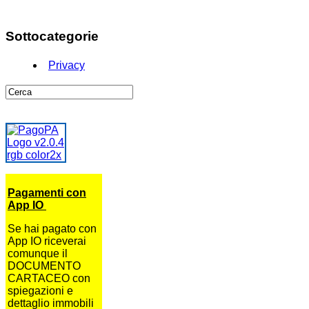
Sottocategorie
Privacy
Pagamenti con
App IO
Se hai pagato con
App IO riceverai
comunque il
DOCUMENTO
CARTACEO con
spiegazioni e
dettaglio immobili