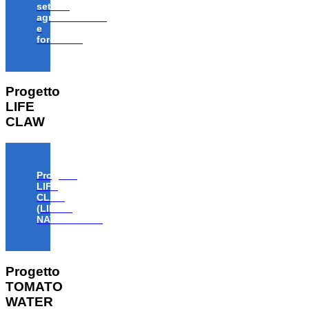
settore
agroalimentare
e
forestale”
Progetto
LIFE
CLAW
Progetto
LIFE
CLAW
(LIFE18
NAT/IT/000806)
Progetto
TOMATO
WATER