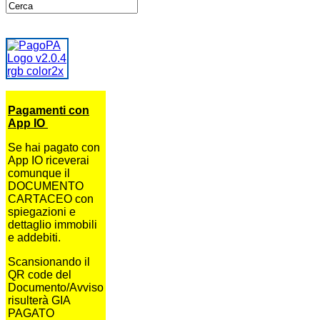
Pagamenti con
App IO
Se hai pagato con
App IO riceverai
comunque il
DOCUMENTO
CARTACEO con
spiegazioni e
dettaglio immobili
e addebiti.
Scansionando il
QR code del
Documento/Avviso
risulterà GIA
PAGATO