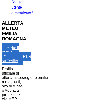
Nome
utente
dimenticato?
ALLERTA
METEO
EMILIA
ROMAGNA
Visita il
profilo
allertameteoRER
su Twitter
Profilo
ufficiale di
allertameteo.regione.emilia-
romagna.it,
sito di Arpae
e Agenzia
protezione
civile ER.