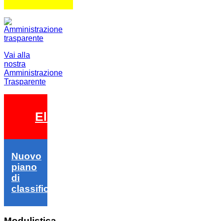
Vai alla
nostra
Amministrazione
Trasparente
Elezioni 2026
Nuovo
piano
di
classifica
Modulistica