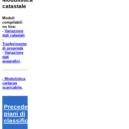
catastale
Moduli
compilabili
on line:
-
Variazione
dati catastali
-
Trasferimento
di proprietà
-
Variazione
dati
anagrafici
.
- Modulistica
cartacea
scaricabile.
Precedenti
piani di
classifica