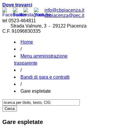
Dove trovarci
info@cbpiacenza.it
cbpiacenza@pec.it
tel 0523-464811
Strada Valnure, 3 - 29122 Piacenza
C.F. 91096830335
Home
/
Menu amministrazione
trasparente
/
Bandi di gara e contratti
/
Gare espletate
Gare espletate