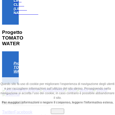
LIFE
CLAW
(LIFE18
NAT/IT/000806)
Progetto
TOMATO
WATER
Progetto
TOMATO
WATER
Questo sito fa uso di cookie per migliorare l’esperienza di navigazione degli utenti
e per raccogliere informazioni sull’utilizzo del sito stesso. Proseguendo nella
navigazione si accetta l’uso dei cookie; in caso contrario è possibile abbandonare
il sito.
Per maggiori informazioni o negare il consenso, leggere l'informativa estesa.
Menu
Chiudi
Twitter
Facebook