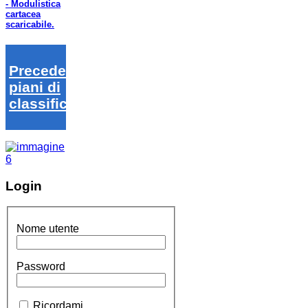
- Modulistica
cartacea
scaricabile.
Precedenti
piani di
classifica
Login
Nome utente
Password
Ricordami