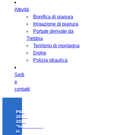
Attività
Bonifica di pianura
Irrigazione di pianura
Portate derivate da
Trebbia
Territorio di montagna
Dighe
Polizia idraulica
Sedi
e
contatti
PSR
2014-
2020
“Investimenti
in