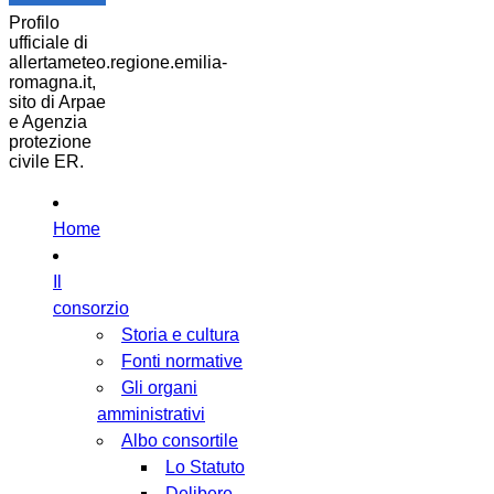
Profilo
ufficiale di
allertameteo.regione.emilia-
romagna.it,
sito di Arpae
e Agenzia
protezione
civile ER.
Home
Il
consorzio
Storia e cultura
Fonti normative
Gli organi
amministrativi
Albo consortile
Lo Statuto
Delibere