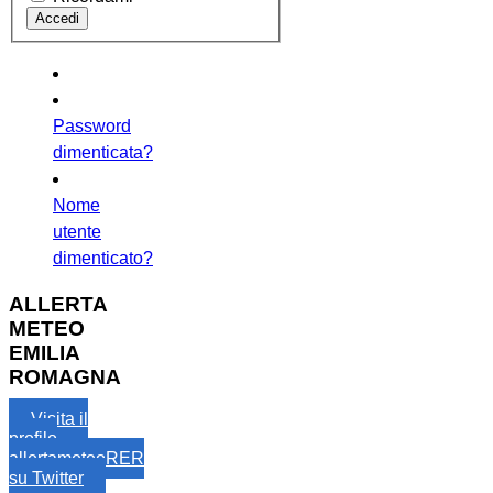
Password
dimenticata?
Nome
utente
dimenticato?
ALLERTA
METEO
EMILIA
ROMAGNA
Visita il
profilo
allertameteoRER
su Twitter