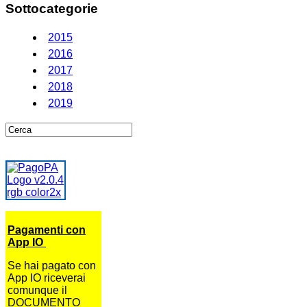
Sottocategorie
2015
2016
2017
2018
2019
Pagamenti con
App IO
Se hai pagato con
App IO riceverai
comunque il
DOCUMENTO