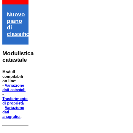
Nuovo
piano
di
classifica
Modulistica
catastale
Moduli
compilabili
on line:
-
Variazione
dati catastali
-
Trasferimento
di proprietà
-
Variazione
dati
anagrafici
.