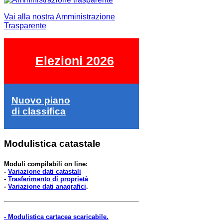
Vai alla nostra Amministrazione
Trasparente
Elezioni 2026
Nuovo piano
di classifica
Modulistica catastale
Moduli compilabili on line:
-
Variazione dati catastali
-
Trasferimento di proprietà
-
Variazione dati anagrafici
.
- Modulistica cartacea scaricabile.