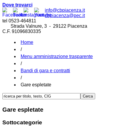
Dove trovarci
info@cbpiacenza.it
cbpiacenza@pec.it
tel 0523-464811
Strada Valnure, 3 - 29122 Piacenza
C.F. 91096830335
Home
/
Menu amministrazione trasparente
/
Bandi di gara e contratti
/
Gare espletate
Gare espletate
Sottocategorie