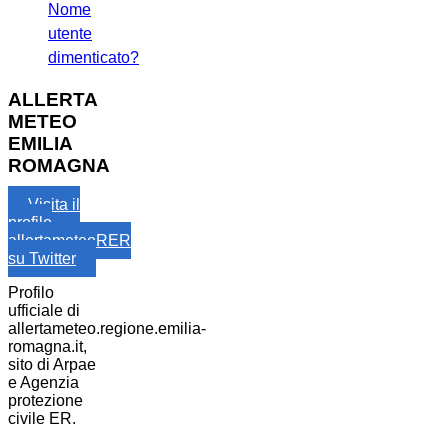
Nome
utente
dimenticato?
ALLERTA
METEO
EMILIA
ROMAGNA
Visita il
profilo
allertameteoRER
su Twitter
Profilo
ufficiale di
allertameteo.regione.emilia-
romagna.it,
sito di Arpae
e Agenzia
protezione
civile ER.