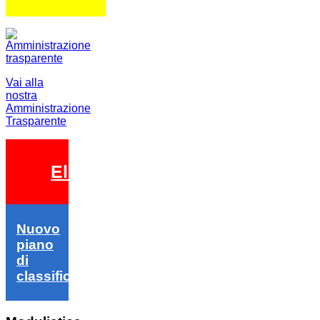
Vai alla
nostra
Amministrazione
Trasparente
Elezioni 2026
Nuovo
piano
di
classifica