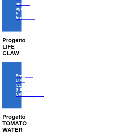
settore
agroalimentare
e
forestale”
Progetto
LIFE
CLAW
Progetto
LIFE
CLAW
(LIFE18
NAT/IT/000806)
Progetto
TOMATO
WATER