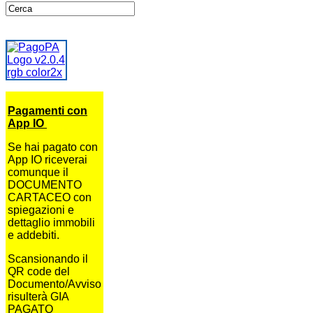
Pagamenti con
App IO
Se hai pagato con
App IO riceverai
comunque il
DOCUMENTO
CARTACEO con
spiegazioni e
dettaglio immobili
e addebiti.
Scansionando il
QR code del
Documento/Avviso
risulterà GIA
PAGATO