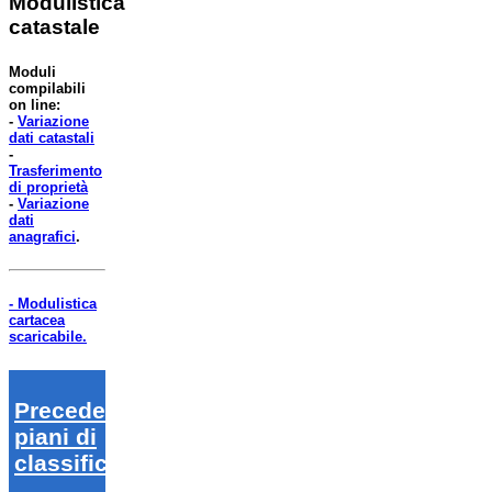
Modulistica
catastale
Moduli
compilabili
on line:
-
Variazione
dati catastali
-
Trasferimento
di proprietà
-
Variazione
dati
anagrafici
.
- Modulistica
cartacea
scaricabile.
Precedenti
piani di
classifica