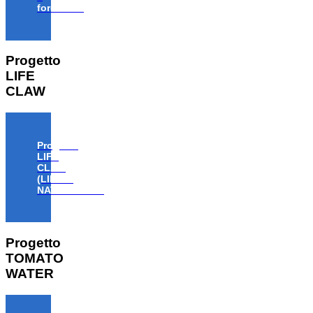
forestale”
Progetto
LIFE
CLAW
Progetto
LIFE
CLAW
(LIFE18
NAT/IT/000806)
Progetto
TOMATO
WATER