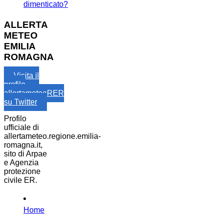
dimenticato?
ALLERTA
METEO
EMILIA
ROMAGNA
Visita il
profilo
allertameteoRER
su Twitter
Profilo
ufficiale di
allertameteo.regione.emilia-
romagna.it,
sito di Arpae
e Agenzia
protezione
civile ER.
Home