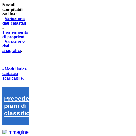
Moduli
compilabili
on line:
-
Variazione
dati catastali
-
Trasferimento
di proprietà
-
Variazione
dati
anagrafici
.
- Modulistica
cartacea
scaricabile.
Precedenti
piani di
classifica