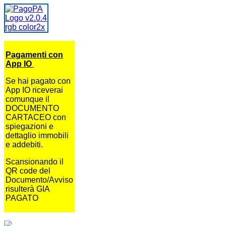
Pagamenti con
App IO
Se hai pagato con
App IO riceverai
comunque il
DOCUMENTO
CARTACEO con
spiegazioni e
dettaglio immobili
e addebiti.
Scansionando il
QR code del
Documento/Avviso
risulterà GIA
PAGATO