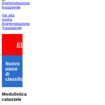
Vai alla
nostra
Amministrazione
Trasparente
Elezioni 2026
Nuovo
piano
di
classifica
Modulistica
catastale