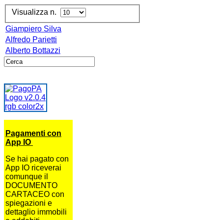
Visualizza n.
Giampiero Silva
Alfredo Parietti
Alberto Bottazzi
Pagamenti con
App IO
Se hai pagato con
App IO riceverai
comunque il
DOCUMENTO
CARTACEO con
spiegazioni e
dettaglio immobili