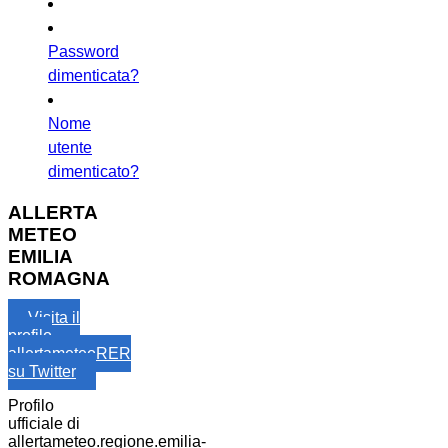
Password
dimenticata?
Nome
utente
dimenticato?
ALLERTA
METEO
EMILIA
ROMAGNA
Visita il
profilo
allertameteoRER
su Twitter
Profilo
ufficiale di
allertameteo.regione.emilia-