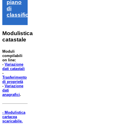
piano
di
classifica
Modulistica
catastale
Moduli
compilabili
on line:
-
Variazione
dati catastali
-
Trasferimento
di proprietà
-
Variazione
dati
anagrafici
.
- Modulistica
cartacea
scaricabile.