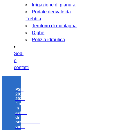
Irrigazione di pianura
Portate derivate da
Trebbia
Territorio di montagna
Dighe
Polizia idraulica
Sedi
e
contatti
PSR
2014-
2020
“Investimenti
in
azioni
di
prevenzione
volte