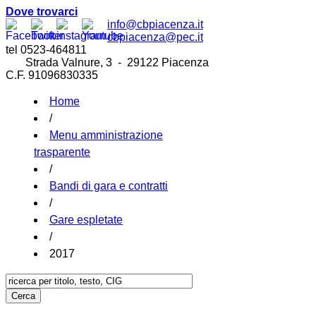
Dove trovarci
info@cbpiacenza.it
cbpiacenza@pec.it
tel 0523-464811
Strada Valnure, 3 - 29122 Piacenza
C.F. 91096830335
Home
/
Menu amministrazione
trasparente
/
Bandi di gara e contratti
/
Gare espletate
/
2017