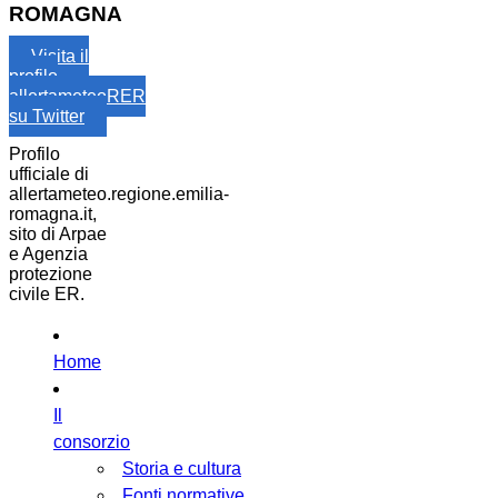
ROMAGNA
Visita il
profilo
allertameteoRER
su Twitter
Profilo
ufficiale di
allertameteo.regione.emilia-
romagna.it,
sito di Arpae
e Agenzia
protezione
civile ER.
Home
Il
consorzio
Storia e cultura
Fonti normative