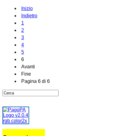
Inizio
Indietro
1
2
3
4
5
6
Avanti
Fine
Pagina 6 di 6