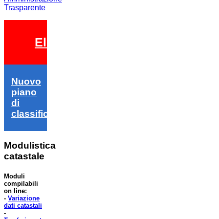
Trasparente
Elezioni 2026
Nuovo
piano
di
classifica
Modulistica
catastale
Moduli
compilabili
on line:
-
Variazione
dati catastali
-