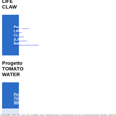
LIFE
CLAW
Progetto
LIFE
CLAW
(LIFE18
NAT/IT/000806)
Progetto
TOMATO
WATER
Progetto
TOMATO
WATER
Questo sito fa uso di cookie per migliorare l’esperienza di navigazione degli utenti