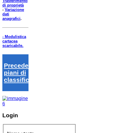
Trasferimento
di proprietà
-
Variazione
dati
anagrafici
.
- Modulistica
cartacea
scaricabile.
Precedenti
piani di
classifica
Login