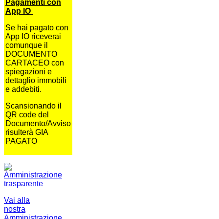
Pagamenti con
App IO
Se hai pagato con
App IO riceverai
comunque il
DOCUMENTO
CARTACEO con
spiegazioni e
dettaglio immobili
e addebiti.
Scansionando il
QR code del
Documento/Avviso
risulterà GIA
PAGATO
Vai alla
nostra
Amministrazione