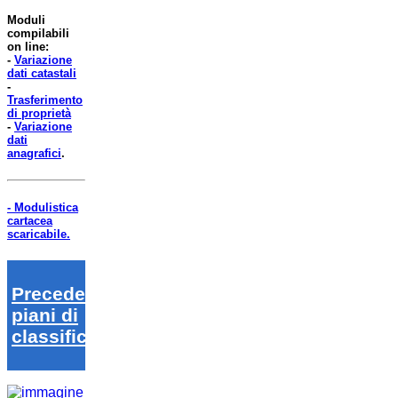
Moduli
compilabili
on line:
-
Variazione
dati catastali
-
Trasferimento
di proprietà
-
Variazione
dati
anagrafici
.
- Modulistica
cartacea
scaricabile.
Precedenti
piani di
classifica