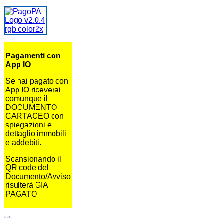
Pagamenti con
App IO
Se hai pagato con
App IO riceverai
comunque il
DOCUMENTO
CARTACEO con
spiegazioni e
dettaglio immobili
e addebiti.
Scansionando il
QR code del
Documento/Avviso
risulterà GIA
PAGATO