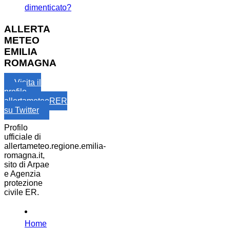
dimenticato?
ALLERTA
METEO
EMILIA
ROMAGNA
Visita il
profilo
allertameteoRER
su Twitter
Profilo
ufficiale di
allertameteo.regione.emilia-
romagna.it,
sito di Arpae
e Agenzia
protezione
civile ER.
Home