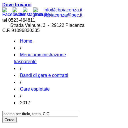
Dove trovarci
info@cbpiacenza.it
cbpiacenza@pec.it
tel 0523-464811
Strada Valnure, 3 - 29122 Piacenza
C.F. 91096830335
Home
/
Menu amministrazione
trasparente
/
Bandi di gara e contratti
/
Gare espletate
/
2017