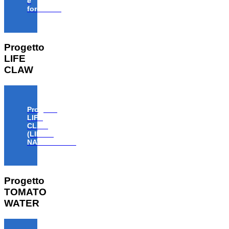
e
forestale”
Progetto
LIFE
CLAW
Progetto
LIFE
CLAW
(LIFE18
NAT/IT/000806)
Progetto
TOMATO
WATER