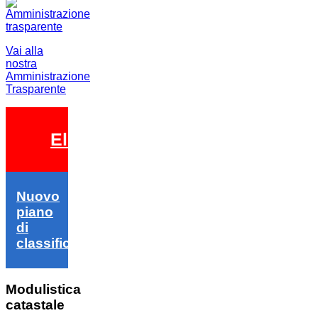
Vai alla
nostra
Amministrazione
Trasparente
Elezioni 2026
Nuovo
piano
di
classifica
Modulistica
catastale